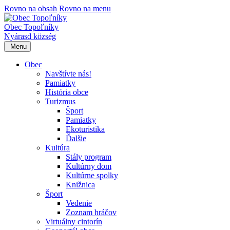
Rovno na obsah
Rovno na menu
Obec Topoľníky
Nyárasd község
Menu
Obec
Navštívte nás!
Pamiatky
História obce
Turizmus
Šport
Pamiatky
Ekoturistika
Ďalšie
Kultúra
Stály program
Kultúrny dom
Kultúrne spolky
Knižnica
Šport
Vedenie
Zoznam hráčov
Virtuálny cintorín