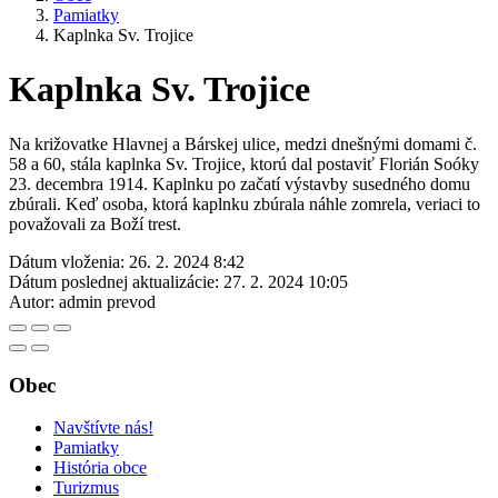
Pamiatky
Kaplnka Sv. Trojice
Kaplnka Sv. Trojice
Na križovatke Hlavnej a Bárskej ulice, medzi dnešnými domami č.
58 a 60, stála kaplnka Sv. Trojice, ktorú dal postaviť Florián Soóky
23. decembra 1914. Kaplnku po začatí výstavby susedného domu
zbúrali. Keď osoba, ktorá kaplnku zbúrala náhle zomrela, veriaci to
považovali za Boží trest.
Dátum vloženia:
26. 2. 2024 8:42
Dátum poslednej aktualizácie:
27. 2. 2024 10:05
Autor:
admin prevod
Obec
Navštívte nás!
Pamiatky
História obce
Turizmus