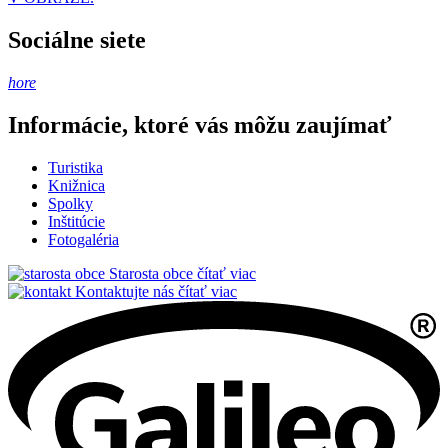
Sociálne siete
hore
Informácie, ktoré vás môžu zaujímať
Turistika
Knižnica
Spolky
Inštitúcie
Fotogaléria
Starosta obce
čítať viac
Kontaktujte nás
čítať viac