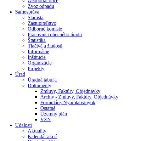
Geoportál obce
Zvoz odpadu
Samospráva
Starosta
Zastupiteľstvo
Odborné komisie
Pracovníci obecného úradu
Štatistika
Tlačivá a žiadosti
Informácie
Inštitúcie
Organizácie
Projekty
Úrad
Úradná tabuľa
Dokumenty
Zmluvy, Faktúry, Objednávky
Archív - Zmluvy, Faktúry, Objednávky
Formuláre, Nyomtatvanyok
Ostatné
Územný plán
VZN
Udalosti
Aktuality
Kalendár akcií