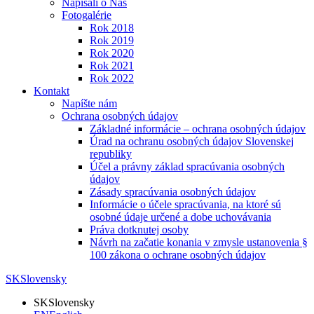
Napísali o Nás
Fotogalérie
Rok 2018
Rok 2019
Rok 2020
Rok 2021
Rok 2022
Kontakt
Napíšte nám
Ochrana osobných údajov
Základné informácie – ochrana osobných údajov
Úrad na ochranu osobných údajov Slovenskej
republiky
Účel a právny základ spracúvania osobných
údajov
Zásady spracúvania osobných údajov
Informácie o účele spracúvania, na ktoré sú
osobné údaje určené a dobe uchovávania
Práva dotknutej osoby
Návrh na začatie konania v zmysle ustanovenia §
100 zákona o ochrane osobných údajov
SK
Slovensky
SK
Slovensky