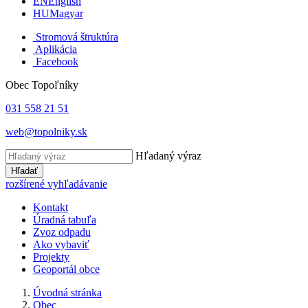
EN
English
HU
Magyar
Stromová štruktúra
Aplikácia
Facebook
Obec Topoľníky
031 558 21 51
web@topolniky.sk
Hľadaný výraz
Hľadať
rozšírené vyhľadávanie
Kontakt
Úradná tabuľa
Zvoz odpadu
Ako vybaviť
Projekty
Geoportál obce
Úvodná stránka
Obec