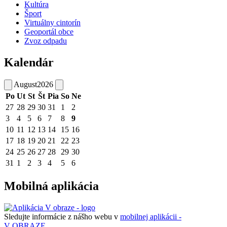
Kultúra
Šport
Virtuálny cintorín
Geoportál obce
Zvoz odpadu
Kalendár
August
2026
Po
Ut
St
Št
Pia
So
Ne
27
28
29
30
31
1
2
3
4
5
6
7
8
9
10
11
12
13
14
15
16
17
18
19
20
21
22
23
24
25
26
27
28
29
30
31
1
2
3
4
5
6
Mobilná aplikácia
Sledujte informácie z nášho webu v
mobilnej aplikácii -
V OBRAZE.