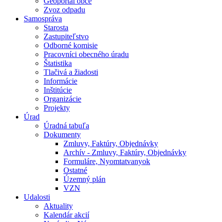
Geoportál obce
Zvoz odpadu
Samospráva
Starosta
Zastupiteľstvo
Odborné komisie
Pracovníci obecného úradu
Štatistika
Tlačivá a žiadosti
Informácie
Inštitúcie
Organizácie
Projekty
Úrad
Úradná tabuľa
Dokumenty
Zmluvy, Faktúry, Objednávky
Archív - Zmluvy, Faktúry, Objednávky
Formuláre, Nyomtatvanyok
Ostatné
Územný plán
VZN
Udalosti
Aktuality
Kalendár akcií