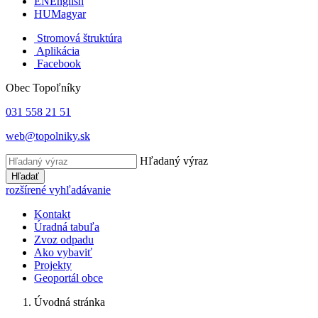
EN
English
HU
Magyar
Stromová štruktúra
Aplikácia
Facebook
Obec Topoľníky
031 558 21 51
web@topolniky.sk
Hľadaný výraz
Hľadať
rozšírené vyhľadávanie
Kontakt
Úradná tabuľa
Zvoz odpadu
Ako vybaviť
Projekty
Geoportál obce
Úvodná stránka