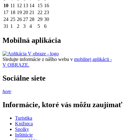
10
11
12
13
14
15
16
17
18
19
20
21
22
23
24
25
26
27
28
29
30
31
1
2
3
4
5
6
Mobilná aplikácia
Sledujte informácie z nášho webu v
mobilnej aplikácii -
V OBRAZE.
Sociálne siete
hore
Informácie, ktoré vás môžu zaujímať
Turistika
Knižnica
Spolky
Inštitúcie