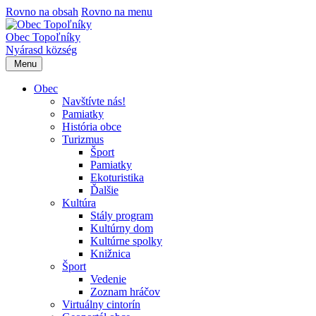
Rovno na obsah
Rovno na menu
Obec Topoľníky
Nyárasd község
Menu
Obec
Navštívte nás!
Pamiatky
História obce
Turizmus
Šport
Pamiatky
Ekoturistika
Ďalšie
Kultúra
Stály program
Kultúrny dom
Kultúrne spolky
Knižnica
Šport
Vedenie
Zoznam hráčov
Virtuálny cintorín