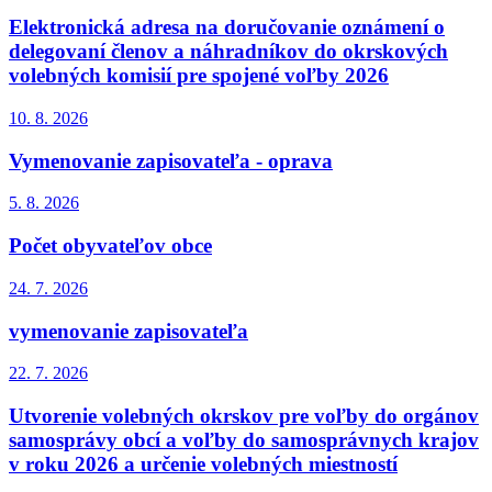
Elektronická adresa na doručovanie oznámení o
delegovaní členov a náhradníkov do okrskových
volebných komisií pre spojené voľby 2026
10. 8.
2026
Vymenovanie zapisovateľa - oprava
5. 8.
2026
Počet obyvateľov obce
24. 7.
2026
vymenovanie zapisovateľa
22. 7.
2026
Utvorenie volebných okrskov pre voľby do orgánov
samosprávy obcí a voľby do samosprávnych krajov
v roku 2026 a určenie volebných miestností