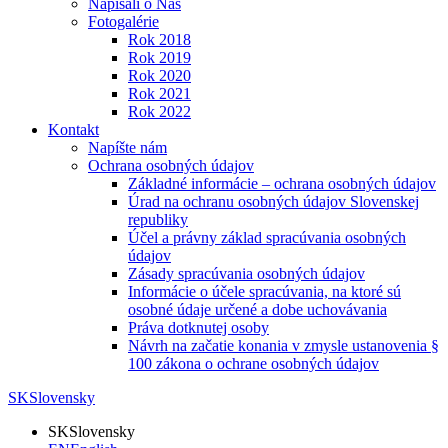
Napísali o Nás
Fotogalérie
Rok 2018
Rok 2019
Rok 2020
Rok 2021
Rok 2022
Kontakt
Napíšte nám
Ochrana osobných údajov
Základné informácie – ochrana osobných údajov
Úrad na ochranu osobných údajov Slovenskej
republiky
Účel a právny základ spracúvania osobných
údajov
Zásady spracúvania osobných údajov
Informácie o účele spracúvania, na ktoré sú
osobné údaje určené a dobe uchovávania
Práva dotknutej osoby
Návrh na začatie konania v zmysle ustanovenia §
100 zákona o ochrane osobných údajov
SK
Slovensky
SK
Slovensky