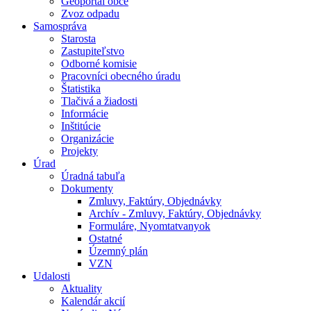
Geoportál obce
Zvoz odpadu
Samospráva
Starosta
Zastupiteľstvo
Odborné komisie
Pracovníci obecného úradu
Štatistika
Tlačivá a žiadosti
Informácie
Inštitúcie
Organizácie
Projekty
Úrad
Úradná tabuľa
Dokumenty
Zmluvy, Faktúry, Objednávky
Archív - Zmluvy, Faktúry, Objednávky
Formuláre, Nyomtatvanyok
Ostatné
Územný plán
VZN
Udalosti
Aktuality
Kalendár akcií