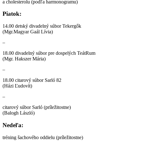
a cholesterolu (podľa harmonogramu)
Piatok:
14.00 detský divadelný súbor Tekergők
(Mgr.Magyar Gaál Lívia)
–
18.00 divadelný súbor pre dospelých TeátRum
(Mgr. Hakszer Mária)
–
18.00 citarový súbor Sarló 82
(Házi Ľudovít)
–
citarový súbor Sarló (príležitostne)
(Balogh László)
Nedeľa:
tréning šachového oddielu (príležitostne)