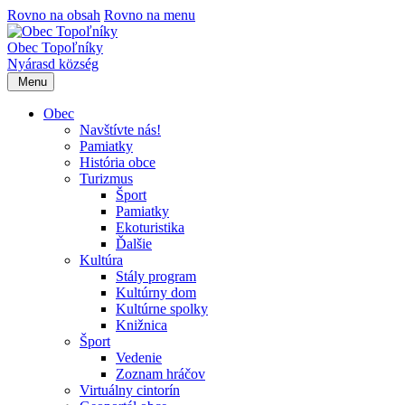
Rovno na obsah
Rovno na menu
Obec Topoľníky
Nyárasd község
Menu
Obec
Navštívte nás!
Pamiatky
História obce
Turizmus
Šport
Pamiatky
Ekoturistika
Ďalšie
Kultúra
Stály program
Kultúrny dom
Kultúrne spolky
Knižnica
Šport
Vedenie
Zoznam hráčov
Virtuálny cintorín