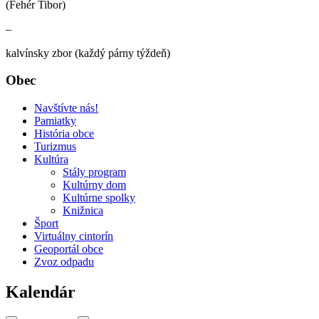
(Fehér Tibor)
–
kalvínsky zbor (každý párny týždeň)
Obec
Navštívte nás!
Pamiatky
História obce
Turizmus
Kultúra
Stály program
Kultúrny dom
Kultúrne spolky
Knižnica
Šport
Virtuálny cintorín
Geoportál obce
Zvoz odpadu
Kalendár