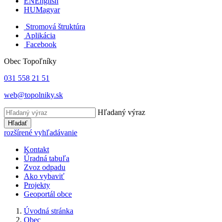
EN
English
HU
Magyar
Stromová štruktúra
Aplikácia
Facebook
Obec Topoľníky
031 558 21 51
web@topolniky.sk
Hľadaný výraz
Hľadať
rozšírené vyhľadávanie
Kontakt
Úradná tabuľa
Zvoz odpadu
Ako vybaviť
Projekty
Geoportál obce
Úvodná stránka
Obec