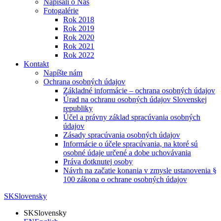
Napísali o Nás
Fotogalérie
Rok 2018
Rok 2019
Rok 2020
Rok 2021
Rok 2022
Kontakt
Napíšte nám
Ochrana osobných údajov
Základné informácie – ochrana osobných údajov
Úrad na ochranu osobných údajov Slovenskej
republiky
Účel a právny základ spracúvania osobných
údajov
Zásady spracúvania osobných údajov
Informácie o účele spracúvania, na ktoré sú
osobné údaje určené a dobe uchovávania
Práva dotknutej osoby
Návrh na začatie konania v zmysle ustanovenia §
100 zákona o ochrane osobných údajov
SK
Slovensky
SK
Slovensky