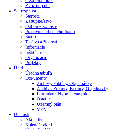
Geoportál obce
Zvoz odpadu
Samospráva
Starosta
Zastupiteľstvo
Odborné komisie
Pracovníci obecného úradu
Štatistika
Tlačivá a žiadosti
Informácie
Inštitúcie
Organizácie
Projekty
Úrad
Úradná tabuľa
Dokumenty
Zmluvy, Faktúry, Objednávky
Archív - Zmluvy, Faktúry, Objednávky
Formuláre, Nyomtatvanyok
Ostatné
Územný plán
VZN
Udalosti
Aktuality
Kalendár akcií