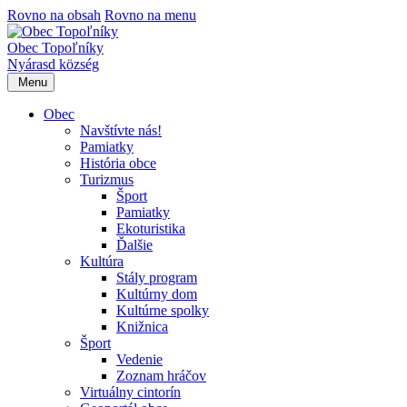
Rovno na obsah
Rovno na menu
Obec Topoľníky
Nyárasd község
Menu
Obec
Navštívte nás!
Pamiatky
História obce
Turizmus
Šport
Pamiatky
Ekoturistika
Ďalšie
Kultúra
Stály program
Kultúrny dom
Kultúrne spolky
Knižnica
Šport
Vedenie
Zoznam hráčov
Virtuálny cintorín