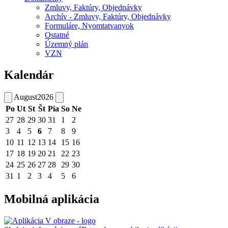
Zmluvy, Faktúry, Objednávky
Archív - Zmluvy, Faktúry, Objednávky
Formuláre, Nyomtatvanyok
Ostatné
Územný plán
VZN
Kalendár
August
2026
Po
Ut
St
Št
Pia
So
Ne
27
28
29
30
31
1
2
3
4
5
6
7
8
9
10
11
12
13
14
15
16
17
18
19
20
21
22
23
24
25
26
27
28
29
30
31
1
2
3
4
5
6
Mobilná aplikácia