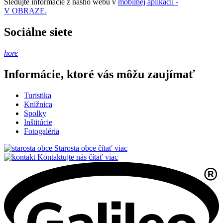
Sledujte informácie z nášho webu v
mobilnej aplikácii -
V OBRAZE.
Sociálne siete
hore
Informácie, ktoré vás môžu zaujímať
Turistika
Knižnica
Spolky
Inštitúcie
Fotogaléria
Starosta obce
čítať viac
Kontaktujte nás
čítať viac