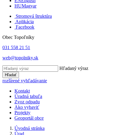
EN
English
HU
Magyar
Stromová štruktúra
Aplikácia
Facebook
Obec Topoľníky
031 558 21 51
web@topolniky.sk
Hľadaný výraz
Hľadať
rozšírené vyhľadávanie
Kontakt
Úradná tabuľa
Zvoz odpadu
Ako vybaviť
Projekty
Geoportál obce
Úvodná stránka
Úrad