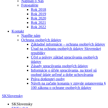
Napísali o Nás
Fotogalérie
Rok 2018
Rok 2019
Rok 2020
Rok 2021
Rok 2022
Kontakt
Napíšte nám
Ochrana osobných údajov
Základné informácie – ochrana osobných údajov
Úrad na ochranu osobných údajov Slovenskej
republiky
Účel a právny základ spracúvania osobných
údajov
Zásady spracúvania osobných údajov
Informácie o účele spracúvania, na ktoré sú
osobné údaje určené a dobe uchovávania
Práva dotknutej osoby
Návrh na začatie konania v zmysle ustanovenia §
100 zákona o ochrane osobných údajov
SK
Slovensky
SK
Slovensky