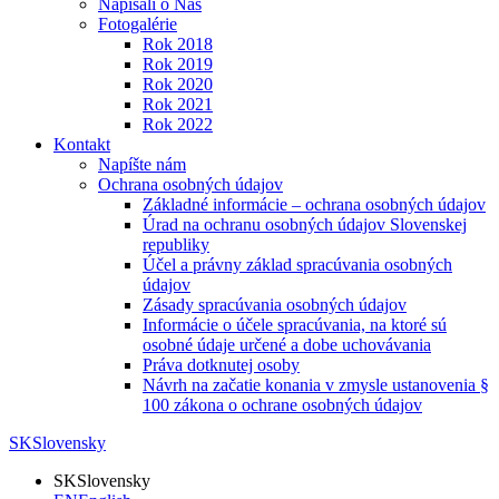
Napísali o Nás
Fotogalérie
Rok 2018
Rok 2019
Rok 2020
Rok 2021
Rok 2022
Kontakt
Napíšte nám
Ochrana osobných údajov
Základné informácie – ochrana osobných údajov
Úrad na ochranu osobných údajov Slovenskej
republiky
Účel a právny základ spracúvania osobných
údajov
Zásady spracúvania osobných údajov
Informácie o účele spracúvania, na ktoré sú
osobné údaje určené a dobe uchovávania
Práva dotknutej osoby
Návrh na začatie konania v zmysle ustanovenia §
100 zákona o ochrane osobných údajov
SK
Slovensky
SK
Slovensky