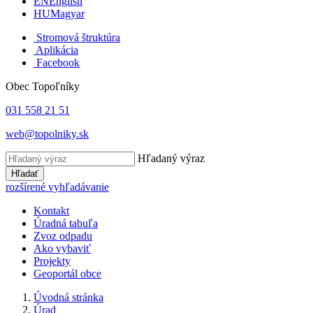
EN
English
HU
Magyar
Stromová štruktúra
Aplikácia
Facebook
Obec Topoľníky
031 558 21 51
web@topolniky.sk
Hľadaný výraz
Hľadať
rozšírené vyhľadávanie
Kontakt
Úradná tabuľa
Zvoz odpadu
Ako vybaviť
Projekty
Geoportál obce
Úvodná stránka
Úrad