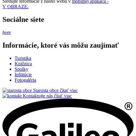
Sledujte informácie z nášho webu v
mobilnej aplikácii -
V OBRAZE.
Sociálne siete
hore
Informácie, ktoré vás môžu zaujímať
Turistika
Knižnica
Spolky
Inštitúcie
Fotogaléria
Starosta obce
čítať viac
Kontaktujte nás
čítať viac