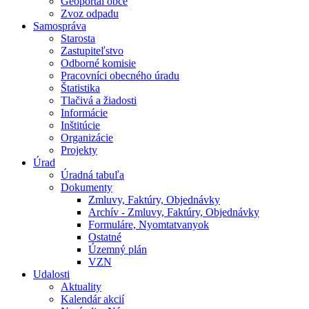
Geoportál obce
Zvoz odpadu
Samospráva
Starosta
Zastupiteľstvo
Odborné komisie
Pracovníci obecného úradu
Štatistika
Tlačivá a žiadosti
Informácie
Inštitúcie
Organizácie
Projekty
Úrad
Úradná tabuľa
Dokumenty
Zmluvy, Faktúry, Objednávky
Archív - Zmluvy, Faktúry, Objednávky
Formuláre, Nyomtatvanyok
Ostatné
Územný plán
VZN
Udalosti
Aktuality
Kalendár akcií