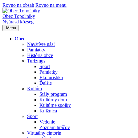
Rovno na obsah
Rovno na menu
Obec Topoľníky
Nyárasd község
Menu
Obec
Navštívte nás!
Pamiatky
História obce
Turizmus
Šport
Pamiatky
Ekoturistika
Ďalšie
Kultúra
Stály program
Kultúrny dom
Kultúrne spolky
Knižnica
Šport
Vedenie
Zoznam hráčov
Virtuálny cintorín