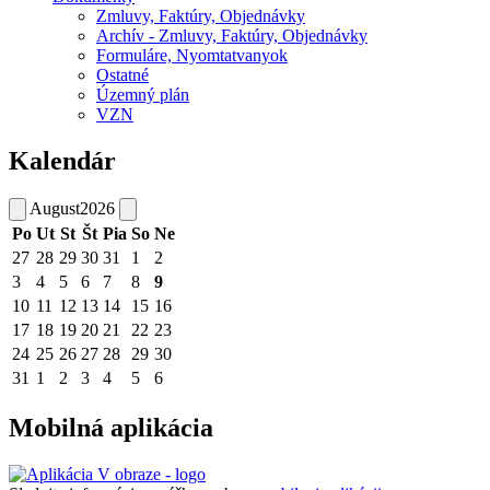
Zmluvy, Faktúry, Objednávky
Archív - Zmluvy, Faktúry, Objednávky
Formuláre, Nyomtatvanyok
Ostatné
Územný plán
VZN
Kalendár
August
2026
Po
Ut
St
Št
Pia
So
Ne
27
28
29
30
31
1
2
3
4
5
6
7
8
9
10
11
12
13
14
15
16
17
18
19
20
21
22
23
24
25
26
27
28
29
30
31
1
2
3
4
5
6
Mobilná aplikácia