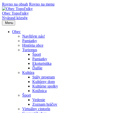
Rovno na obsah
Rovno na menu
Obec Topoľníky
Nyárasd község
Menu
Obec
Navštívte nás!
Pamiatky
História obce
Turizmus
Šport
Pamiatky
Ekoturistika
Ďalšie
Kultúra
Stály program
Kultúrny dom
Kultúrne spolky
Knižnica
Šport
Vedenie
Zoznam hráčov
Virtuálny cintorín