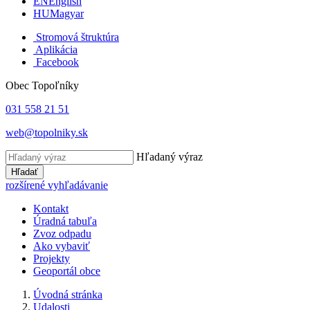
EN
English
HU
Magyar
Stromová štruktúra
Aplikácia
Facebook
Obec Topoľníky
031 558 21 51
web@topolniky.sk
Hľadaný výraz
Hľadať
rozšírené vyhľadávanie
Kontakt
Úradná tabuľa
Zvoz odpadu
Ako vybaviť
Projekty
Geoportál obce
Úvodná stránka
Udalosti