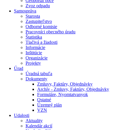
Geoportál obce
Zvoz odpadu
Samospráva
Starosta
Zastupiteľstvo
Odborné komisie
Pracovníci obecného úradu
Štatistika
Tlačivá a žiadosti
Informácie
Inštitúcie
Organizácie
Projekty
Úrad
Úradná tabuľa
Dokumenty
Zmluvy, Faktúry, Objednávky
Archív - Zmluvy, Faktúry, Objednávky
Formuláre, Nyomtatvanyok
Ostatné
Územný plán
VZN
Udalosti
Aktuality
Kalendár akcií