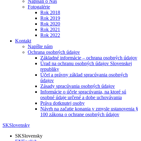
Napísali o Nás
Fotogalérie
Rok 2018
Rok 2019
Rok 2020
Rok 2021
Rok 2022
Kontakt
Napíšte nám
Ochrana osobných údajov
Základné informácie – ochrana osobných údajov
Úrad na ochranu osobných údajov Slovenskej
republiky
Účel a právny základ spracúvania osobných
údajov
Zásady spracúvania osobných údajov
Informácie o účele spracúvania, na ktoré sú
osobné údaje určené a dobe uchovávania
Práva dotknutej osoby
Návrh na začatie konania v zmysle ustanovenia §
100 zákona o ochrane osobných údajov
SK
Slovensky
SK
Slovensky