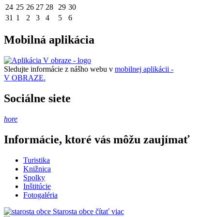
24
25
26
27
28
29
30
31
1
2
3
4
5
6
Mobilná aplikácia
Sledujte informácie z nášho webu v
mobilnej aplikácii -
V OBRAZE.
Sociálne siete
hore
Informácie, ktoré vás môžu zaujímať
Turistika
Knižnica
Spolky
Inštitúcie
Fotogaléria
Starosta obce
čítať viac