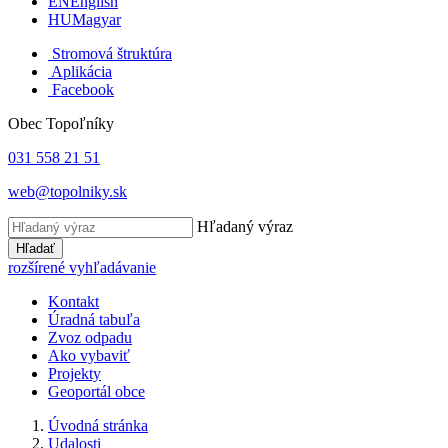
EN
English
HU
Magyar
Stromová štruktúra
Aplikácia
Facebook
Obec Topoľníky
031 558 21 51
web@topolniky.sk
Hľadaný výraz
Hľadať
rozšírené vyhľadávanie
Kontakt
Úradná tabuľa
Zvoz odpadu
Ako vybaviť
Projekty
Geoportál obce
Úvodná stránka
Udalosti