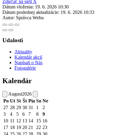
Zdieľať na sieti X
Dátum vloženia:
19. 6. 2026 10:30
Dátum poslednej aktualizácie:
19. 6. 2026 10:33
Autor:
Správca Webu
Udalosti
Aktuality
Kalendár akcií
Napísali o Nás
Fotogalérie
Kalendár
August
2026
Po
Ut
St
Št
Pia
So
Ne
27
28
29
30
31
1
2
3
4
5
6
7
8
9
10
11
12
13
14
15
16
17
18
19
20
21
22
23
24
25
26
27
28
29
30