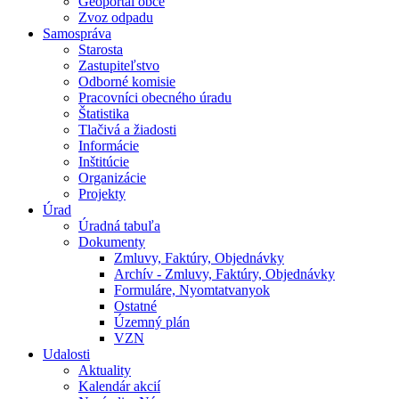
Geoportál obce
Zvoz odpadu
Samospráva
Starosta
Zastupiteľstvo
Odborné komisie
Pracovníci obecného úradu
Štatistika
Tlačivá a žiadosti
Informácie
Inštitúcie
Organizácie
Projekty
Úrad
Úradná tabuľa
Dokumenty
Zmluvy, Faktúry, Objednávky
Archív - Zmluvy, Faktúry, Objednávky
Formuláre, Nyomtatvanyok
Ostatné
Územný plán
VZN
Udalosti
Aktuality
Kalendár akcií