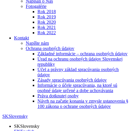
Napísali o Nás
Fotogalérie
Rok 2018
Rok 2019
Rok 2020
Rok 2021
Rok 2022
Kontakt
Napíšte nám
Ochrana osobných údajov
Základné informácie – ochrana osobných údajov
Úrad na ochranu osobných údajov Slovenskej
republiky
Účel a právny základ spracúvania osobných
údajov
Zásady spracúvania osobných údajov
Informácie o účele spracúvania, na ktoré sú
osobné údaje určené a dobe uchovávania
Práva dotknutej osoby
Návrh na začatie konania v zmysle ustanovenia §
100 zákona o ochrane osobných údajov
SK
Slovensky
SK
Slovensky