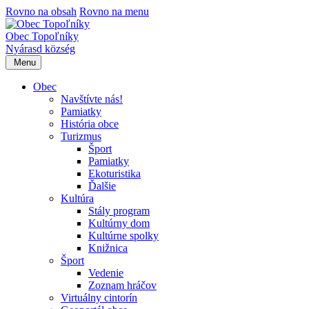
Rovno na obsah
Rovno na menu
Obec Topoľníky
Nyárasd község
Menu
Obec
Navštívte nás!
Pamiatky
História obce
Turizmus
Šport
Pamiatky
Ekoturistika
Ďalšie
Kultúra
Stály program
Kultúrny dom
Kultúrne spolky
Knižnica
Šport
Vedenie
Zoznam hráčov
Virtuálny cintorín