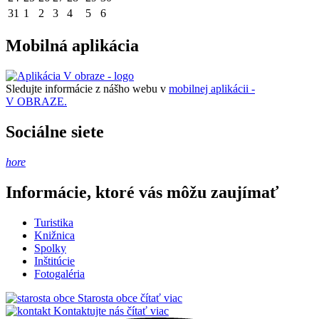
31
1
2
3
4
5
6
Mobilná aplikácia
Sledujte informácie z nášho webu v
mobilnej aplikácii -
V OBRAZE.
Sociálne siete
hore
Informácie, ktoré vás môžu zaujímať
Turistika
Knižnica
Spolky
Inštitúcie
Fotogaléria
Starosta obce
čítať viac
Kontaktujte nás
čítať viac