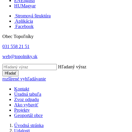
EN
English
HU
Magyar
Stromová štruktúra
Aplikácia
Facebook
Obec Topoľníky
031 558 21 51
web@topolniky.sk
Hľadaný výraz
Hľadať
rozšírené vyhľadávanie
Kontakt
Úradná tabuľa
Zvoz odpadu
Ako vybaviť
Projekty
Geoportál obce
Úvodná stránka
Udalosti