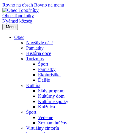
Rovno na obsah
Rovno na menu
Obec Topoľníky
Nyárasd község
Menu
Obec
Navštívte nás!
Pamiatky
História obce
Turizmus
Šport
Pamiatky
Ekoturistika
Ďalšie
Kultúra
Stály program
Kultúrny dom
Kultúrne spolky
Knižnica
Šport
Vedenie
Zoznam hráčov
Virtuálny cintorín