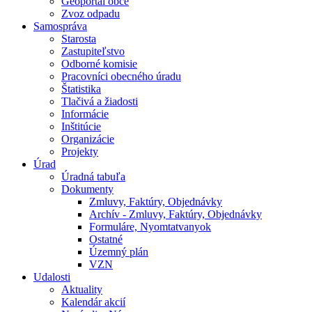
Geoportál obce
Zvoz odpadu
Samospráva
Starosta
Zastupiteľstvo
Odborné komisie
Pracovníci obecného úradu
Štatistika
Tlačivá a žiadosti
Informácie
Inštitúcie
Organizácie
Projekty
Úrad
Úradná tabuľa
Dokumenty
Zmluvy, Faktúry, Objednávky
Archív - Zmluvy, Faktúry, Objednávky
Formuláre, Nyomtatvanyok
Ostatné
Územný plán
VZN
Udalosti
Aktuality
Kalendár akcií