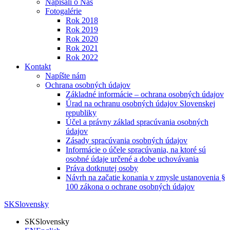
Napísali o Nás
Fotogalérie
Rok 2018
Rok 2019
Rok 2020
Rok 2021
Rok 2022
Kontakt
Napíšte nám
Ochrana osobných údajov
Základné informácie – ochrana osobných údajov
Úrad na ochranu osobných údajov Slovenskej
republiky
Účel a právny základ spracúvania osobných
údajov
Zásady spracúvania osobných údajov
Informácie o účele spracúvania, na ktoré sú
osobné údaje určené a dobe uchovávania
Práva dotknutej osoby
Návrh na začatie konania v zmysle ustanovenia §
100 zákona o ochrane osobných údajov
SK
Slovensky
SK
Slovensky