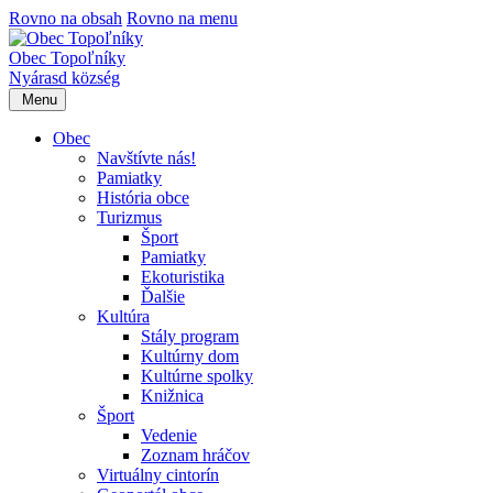
Rovno na obsah
Rovno na menu
Obec Topoľníky
Nyárasd község
Menu
Obec
Navštívte nás!
Pamiatky
História obce
Turizmus
Šport
Pamiatky
Ekoturistika
Ďalšie
Kultúra
Stály program
Kultúrny dom
Kultúrne spolky
Knižnica
Šport
Vedenie
Zoznam hráčov
Virtuálny cintorín