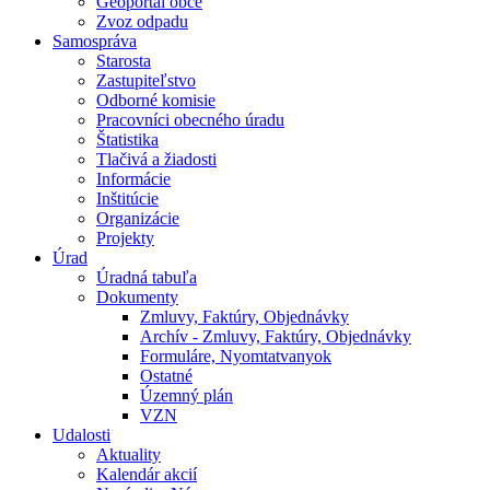
Geoportál obce
Zvoz odpadu
Samospráva
Starosta
Zastupiteľstvo
Odborné komisie
Pracovníci obecného úradu
Štatistika
Tlačivá a žiadosti
Informácie
Inštitúcie
Organizácie
Projekty
Úrad
Úradná tabuľa
Dokumenty
Zmluvy, Faktúry, Objednávky
Archív - Zmluvy, Faktúry, Objednávky
Formuláre, Nyomtatvanyok
Ostatné
Územný plán
VZN
Udalosti
Aktuality
Kalendár akcií