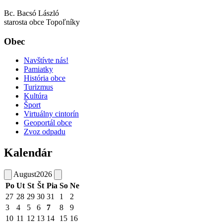
Bc. Bacsó László
starosta obce Topoľníky
Obec
Navštívte nás!
Pamiatky
História obce
Turizmus
Kultúra
Šport
Virtuálny cintorín
Geoportál obce
Zvoz odpadu
Kalendár
August
2026
Po
Ut
St
Št
Pia
So
Ne
27
28
29
30
31
1
2
3
4
5
6
7
8
9
10
11
12
13
14
15
16