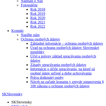
Napísali o Nás
Fotogalérie
Rok 2018
Rok 2019
Rok 2020
Rok 2021
Rok 2022
Kontakt
Napíšte nám
Ochrana osobných údajov
Základné informácie – ochrana osobných údajov
Úrad na ochranu osobných údajov Slovenskej
republiky
Účel a právny základ spracúvania osobných
údajov
Zásady spracúvania osobných údajov
Informácie o účele spracúvania, na ktoré sú
osobné údaje určené a dobe uchovávania
Práva dotknutej osoby
Návrh na začatie konania v zmysle ustanovenia §
100 zákona o ochrane osobných údajov
SK
Slovensky
SK
Slovensky