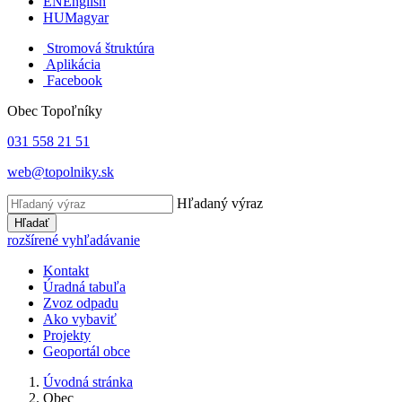
EN
English
HU
Magyar
Stromová štruktúra
Aplikácia
Facebook
Obec Topoľníky
031 558 21 51
web@topolniky.sk
Hľadaný výraz
Hľadať
rozšírené vyhľadávanie
Kontakt
Úradná tabuľa
Zvoz odpadu
Ako vybaviť
Projekty
Geoportál obce
Úvodná stránka
Obec