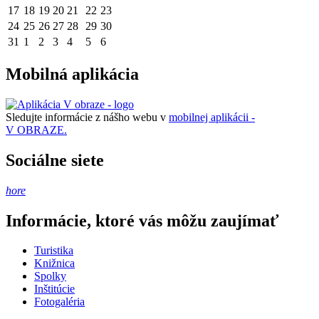
17
18
19
20
21
22
23
24
25
26
27
28
29
30
31
1
2
3
4
5
6
Mobilná aplikácia
Sledujte informácie z nášho webu v
mobilnej aplikácii -
V OBRAZE.
Sociálne siete
hore
Informácie, ktoré vás môžu zaujímať
Turistika
Knižnica
Spolky
Inštitúcie
Fotogaléria