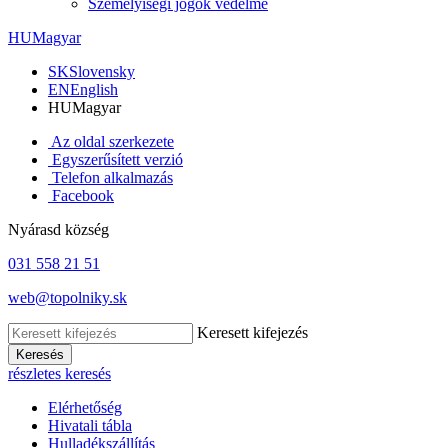
Személyiségi jogok védelme
HU
Magyar
SK
Slovensky
EN
English
HU
Magyar
Az oldal szerkezete
Egyszerűsített verzió
Telefon alkalmazás
Facebook
Nyárasd község
031 558 21 51
web@topolniky.sk
Keresett kifejezés
Keresés
részletes keresés
Elérhetőség
Hivatali tábla
Hulladékszállítás