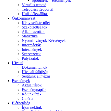
Sporthírek – eredmények
Virtuális temető
Települési geoportál
Hulladékszállítás
Önkormányzat
Képviselő-testület
Szakbizottságok
Alkalmazottak
Statisztika
Nyomtatványok-Kérvények
Információk
Intézmények
Szervezetek
Pályázatok
Hivatal
Dokumentumok
Hivatali faliújság
Segítünk elintézni
Események
Aktualitások
Eseménynaptár
Rólunk írták
Galéria
Elérhetőség
Írjon nekünk