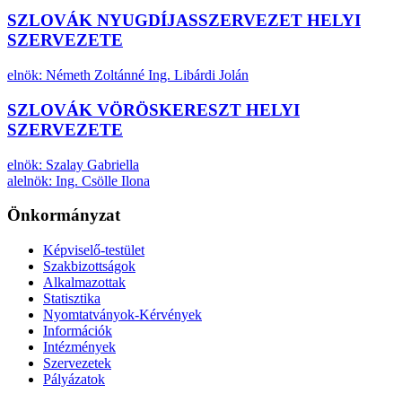
SZLOVÁK NYUGDÍJASSZERVEZET HELYI
SZERVEZETE
elnök: Németh Zoltánné Ing. Libárdi Jolán
SZLOVÁK VÖRÖSKERESZT HELYI
SZERVEZETE
elnök: Szalay Gabriella
alelnök: Ing. Csölle Ilona
Önkormányzat
Képviselő-testület
Szakbizottságok
Alkalmazottak
Statisztika
Nyomtatványok-Kérvények
Információk
Intézmények
Szervezetek
Pályázatok