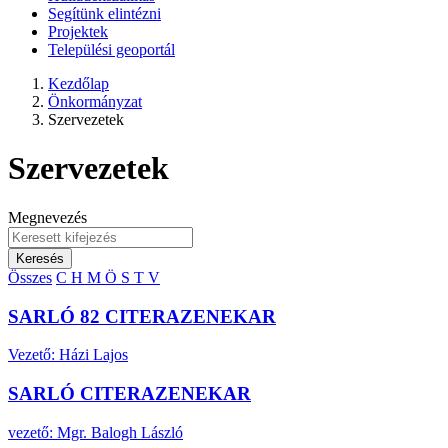
Segítünk elintézni
Projektek
Települési geoportál
Kezdőlap
Önkormányzat
Szervezetek
Szervezetek
Megnevezés
Keresés
Összes
C
H
M
Ö
S
T
V
SARLÓ 82 CITERAZENEKAR
Vezető: Házi Lajos
SARLÓ CITERAZENEKAR
vezető: Mgr. Balogh László