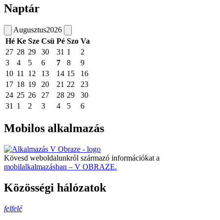
Naptár
Augusztus
2026
Hé
Ke
Sze
Csü
Pé
Szo
Va
27
28
29
30
31
1
2
3
4
5
6
7
8
9
10
11
12
13
14
15
16
17
18
19
20
21
22
23
24
25
26
27
28
29
30
31
1
2
3
4
5
6
Mobilos alkalmazás
Kövesd weboldalunkról származó információkat a
mobilalkalmazásban – V OBRAZE.
Közösségi hálózatok
felfelé