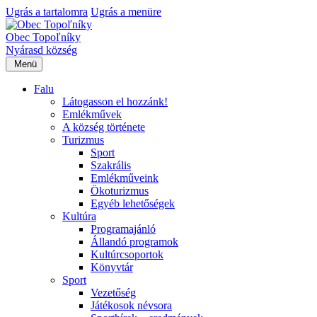
Ugrás a tartalomra
Ugrás a menüre
Obec Topoľníky
Nyárasd község
Menü
Falu
Látogasson el hozzánk!
Emlékművek
A község története
Turizmus
Sport
Szakrális
Emlékműveink
Ökoturizmus
Egyéb lehetőségek
Kultúra
Programajánló
Állandó programok
Kultúrcsoportok
Könyvtár
Sport
Vezetőség
Játékosok névsora