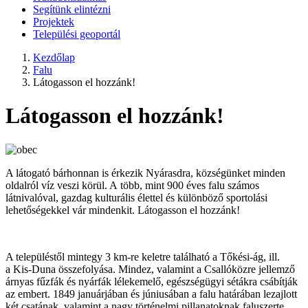
Segítünk elintézni
Projektek
Települési geoportál
Kezdőlap
Falu
Látogasson el hozzánk!
Látogasson el hozzánk!
A látogató bárhonnan is érkezik Nyárasdra, községünket minden
oldalról víz veszi körül. A több, mint 900 éves falu számos
látnivalóval, gazdag kulturális élettel és különböző sportolási
lehetőségekkel vár mindenkit. Látogasson el hozzánk!
A településtől mintegy 3 km-re keletre található a Tőkési-ág, ill.
a Kis-Duna összefolyása. Mindez, valamint a Csallóközre jellemző
árnyas fűzfák és nyárfák lélekemelő, egészségügyi sétákra csábítják
az embert. 1849 januárjában és júniusában a falu határában lezajlott
két csatának, valamint a nagy történelmi pillanatoknak faluszerte