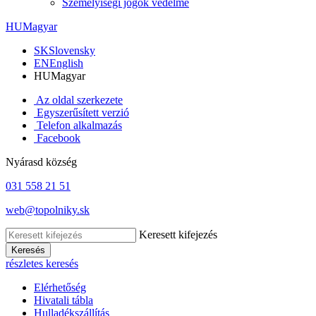
Személyiségi jogok védelme
HU
Magyar
SK
Slovensky
EN
English
HU
Magyar
Az oldal szerkezete
Egyszerűsített verzió
Telefon alkalmazás
Facebook
Nyárasd község
031 558 21 51
web@topolniky.sk
Keresett kifejezés
Keresés
részletes keresés
Elérhetőség
Hivatali tábla
Hulladékszállítás