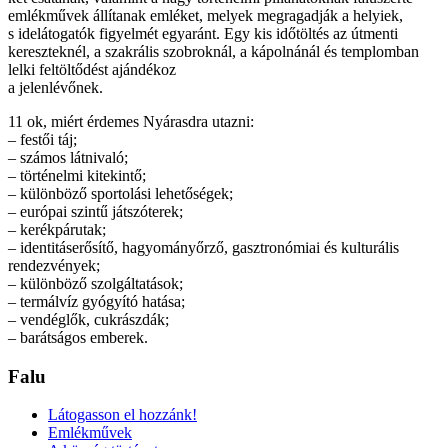
emlékművek állítanak emléket, melyek megragadják a helyiek,
s idelátogatók figyelmét egyaránt. Egy kis időtöltés az útmenti
kereszteknél, a szakrális szobroknál, a kápolnánál és templomban
lelki feltöltődést ajándékoz
a jelenlévőnek.
11 ok, miért érdemes Nyárasdra utazni:
– festői táj;
– számos látnivaló;
– történelmi kitekintő;
– különböző sportolási lehetőségek;
– európai szintű játszóterek;
– kerékpárutak;
– identitáserősítő, hagyományőrző, gasztronómiai és kulturális
rendezvények;
– különböző szolgáltatások;
– termálvíz gyógyító hatása;
– vendéglők, cukrászdák;
– barátságos emberek.
Falu
Látogasson el hozzánk!
Emlékművek