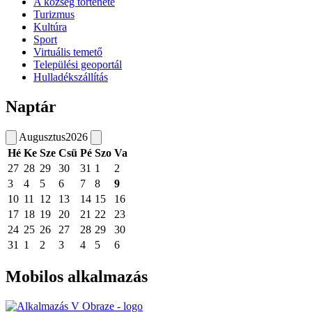
A község története
Turizmus
Kultúra
Sport
Virtuális temető
Települési geoportál
Hulladékszállítás
Naptár
Augusztus
2026
Hé
Ke
Sze
Csü
Pé
Szo
Va
27
28
29
30
31
1
2
3
4
5
6
7
8
9
10
11
12
13
14
15
16
17
18
19
20
21
22
23
24
25
26
27
28
29
30
31
1
2
3
4
5
6
Mobilos alkalmazás