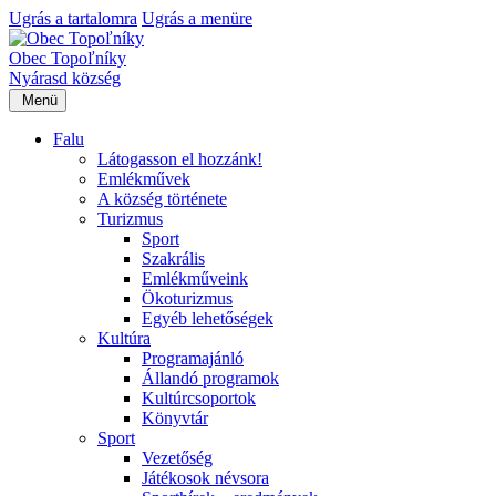
Ugrás a tartalomra
Ugrás a menüre
Obec Topoľníky
Nyárasd község
Menü
Falu
Látogasson el hozzánk!
Emlékművek
A község története
Turizmus
Sport
Szakrális
Emlékműveink
Ökoturizmus
Egyéb lehetőségek
Kultúra
Programajánló
Állandó programok
Kultúrcsoportok
Könyvtár
Sport
Vezetőség
Játékosok névsora