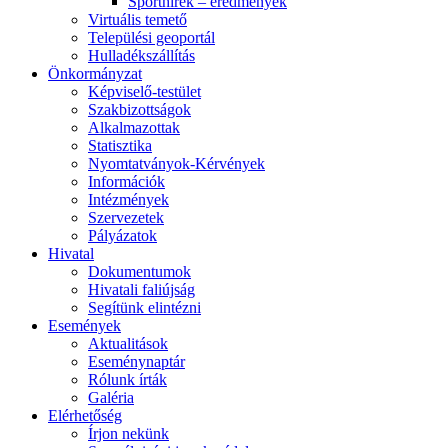
Sporthírek – eredmények
Virtuális temető
Települési geoportál
Hulladékszállítás
Önkormányzat
Képviselő-testület
Szakbizottságok
Alkalmazottak
Statisztika
Nyomtatványok-Kérvények
Információk
Intézmények
Szervezetek
Pályázatok
Hivatal
Dokumentumok
Hivatali faliújság
Segítünk elintézni
Események
Aktualitások
Eseménynaptár
Rólunk írták
Galéria
Elérhetőség
Írjon nekünk