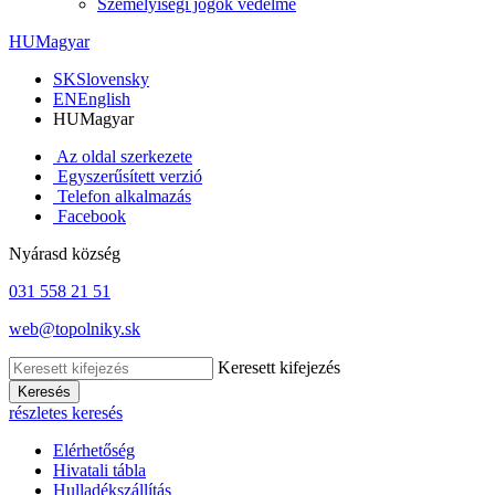
Személyiségi jogok védelme
HU
Magyar
SK
Slovensky
EN
English
HU
Magyar
Az oldal szerkezete
Egyszerűsített verzió
Telefon alkalmazás
Facebook
Nyárasd község
031 558 21 51
web@topolniky.sk
Keresett kifejezés
Keresés
részletes keresés
Elérhetőség
Hivatali tábla
Hulladékszállítás