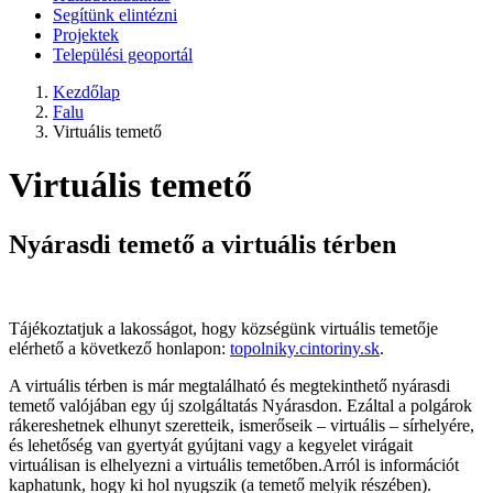
Segítünk elintézni
Projektek
Települési geoportál
Kezdőlap
Falu
Virtuális temető
Virtuális temető
Nyárasdi temető a virtuális térben
Tájékoztatjuk a lakosságot, hogy községünk virtuális temetője
elérhető a következő honlapon:
topolniky.cintoriny.sk
.
A virtuális térben is már megtalálható és megtekinthető nyárasdi
temető valójában egy új szolgáltatás Nyárasdon. Ezáltal a polgárok
rákereshetnek elhunyt szeretteik, ismerőseik – virtuális – sírhelyére,
és lehetőség van gyertyát gyújtani vagy a kegyelet virágait
virtuálisan is elhelyezni a virtuális temetőben.Arról is információt
kaphatunk, hogy ki hol nyugszik (a temető melyik részében).