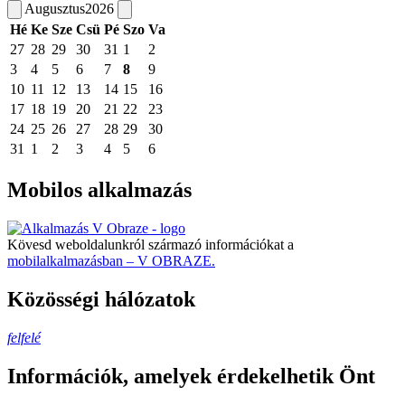
Augusztus
2026
Hé
Ke
Sze
Csü
Pé
Szo
Va
27
28
29
30
31
1
2
3
4
5
6
7
8
9
10
11
12
13
14
15
16
17
18
19
20
21
22
23
24
25
26
27
28
29
30
31
1
2
3
4
5
6
Mobilos alkalmazás
Kövesd weboldalunkról származó információkat a
mobilalkalmazásban – V OBRAZE.
Közösségi hálózatok
felfelé
Információk, amelyek érdekelhetik Önt