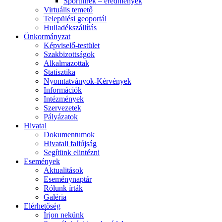
Sporthírek – eredmények
Virtuális temető
Települési geoportál
Hulladékszállítás
Önkormányzat
Képviselő-testület
Szakbizottságok
Alkalmazottak
Statisztika
Nyomtatványok-Kérvények
Információk
Intézmények
Szervezetek
Pályázatok
Hivatal
Dokumentumok
Hivatali faliújság
Segítünk elintézni
Események
Aktualitások
Eseménynaptár
Rólunk írták
Galéria
Elérhetőség
Írjon nekünk