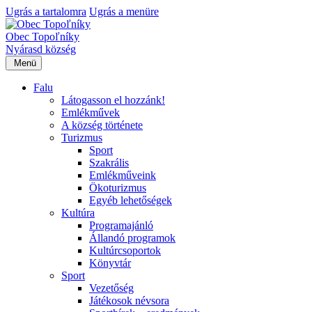
Ugrás a tartalomra
Ugrás a menüre
Obec Topoľníky
Nyárasd község
Menü
Falu
Látogasson el hozzánk!
Emlékművek
A község története
Turizmus
Sport
Szakrális
Emlékműveink
Ökoturizmus
Egyéb lehetőségek
Kultúra
Programajánló
Állandó programok
Kultúrcsoportok
Könyvtár
Sport
Vezetőség
Játékosok névsora