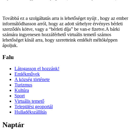
Továbbá ez a szolgáltatás arra is lehetőséget nyújt , hogy az ember
informálódhasson arról, hogy az adott sírhelyre érvényes bérleti
szerződés kötve, vagy a “bérleti díja” be van-e fizetve.A bárki
számára ingyenesen hozzáférhető virtuális temető számos
lehetőséget kínál arra, hogy szeretteink emlékét méltóképpen
ápoljuk.
Falu
Látogasson el hozzánk!
Emlékművek
A község története
Turizmus
Kultúra
Sport
Virtuális temető
Települési geoportál
Hulladékszállítás
Naptár