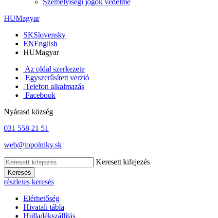
Személyiségi jogok védelme
HU
Magyar
SK
Slovensky
EN
English
HU
Magyar
Az oldal szerkezete
Egyszerűsített verzió
Telefon alkalmazás
Facebook
Nyárasd község
031 558 21 51
web@topolniky.sk
Keresett kifejezés
Keresés
részletes keresés
Elérhetőség
Hivatali tábla
Hulladékszállítás