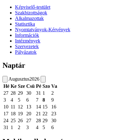
Képviselő-testület
Szakbizottságok
Alkalmazottak
Statisztika
Nyomtatványok-Kérvények
Információk
Intézmények
Szervezetek
Pályázatok
Naptár
Augusztus
2026
Hé
Ke
Sze
Csü
Pé
Szo
Va
27
28
29
30
31
1
2
3
4
5
6
7
8
9
10
11
12
13
14
15
16
17
18
19
20
21
22
23
24
25
26
27
28
29
30
31
1
2
3
4
5
6