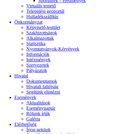
Sporthírek – eredmények
Virtuális temető
Települési geoportál
Hulladékszállítás
Önkormányzat
Képviselő-testület
Szakbizottságok
Alkalmazottak
Statisztika
Nyomtatványok-Kérvények
Információk
Intézmények
Szervezetek
Pályázatok
Hivatal
Dokumentumok
Hivatali faliújság
Segítünk elintézni
Események
Aktualitások
Eseménynaptár
Rólunk írták
Galéria
Elérhetőség
Írjon nekünk