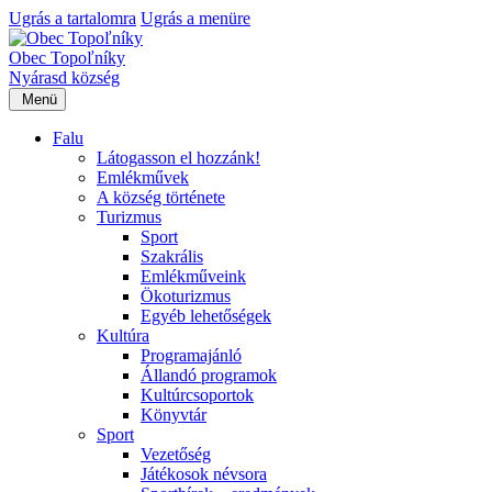
Ugrás a tartalomra
Ugrás a menüre
Obec Topoľníky
Nyárasd község
Menü
Falu
Látogasson el hozzánk!
Emlékművek
A község története
Turizmus
Sport
Szakrális
Emlékműveink
Ökoturizmus
Egyéb lehetőségek
Kultúra
Programajánló
Állandó programok
Kultúrcsoportok
Könyvtár
Sport
Vezetőség
Játékosok névsora