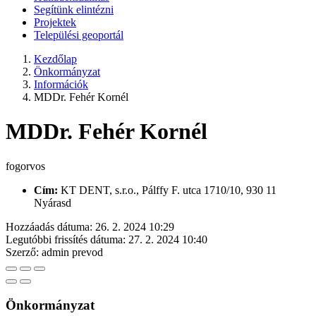
Segítünk elintézni
Projektek
Települési geoportál
Kezdőlap
Önkormányzat
Információk
MDDr. Fehér Kornél
MDDr. Fehér Kornél
fogorvos
Cím:
KT DENT, s.r.o., Pálffy F. utca 1710/10, 930 11
Nyárasd
Hozzáadás dátuma:
26. 2. 2024 10:29
Legutóbbi frissítés dátuma:
27. 2. 2024 10:40
Szerző:
admin prevod
Önkormányzat