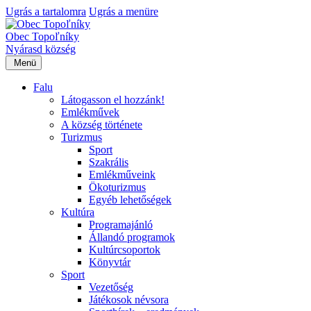
Ugrás a tartalomra
Ugrás a menüre
Obec Topoľníky
Nyárasd község
Menü
Falu
Látogasson el hozzánk!
Emlékművek
A község története
Turizmus
Sport
Szakrális
Emlékműveink
Ökoturizmus
Egyéb lehetőségek
Kultúra
Programajánló
Állandó programok
Kultúrcsoportok
Könyvtár
Sport
Vezetőség
Játékosok névsora