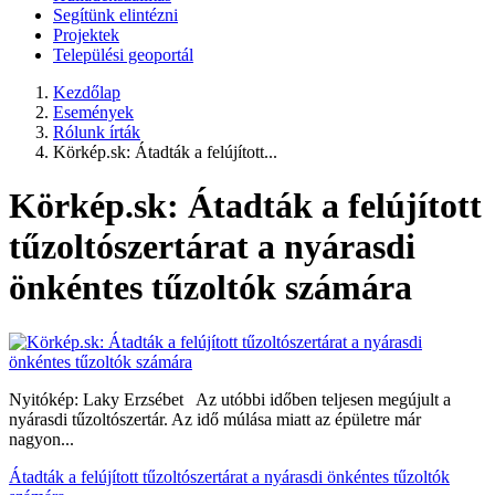
Segítünk elintézni
Projektek
Települési geoportál
Kezdőlap
Események
Rólunk írták
Körkép.sk: Átadták a felújított...
Körkép.sk: Átadták a felújított
tűzoltószertárat a nyárasdi
önkéntes tűzoltók számára
Nyitókép: Laky Erzsébet Az utóbbi időben teljesen megújult a
nyárasdi tűzoltószertár. Az idő múlása miatt az épületre már
nagyon...
Átadták a felújított tűzoltószertárat a nyárasdi önkéntes tűzoltók