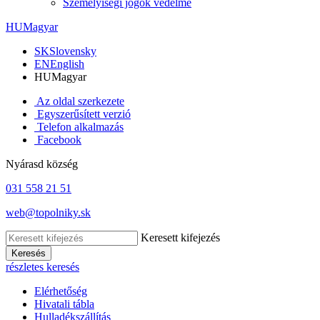
Személyiségi jogok védelme
HU
Magyar
SK
Slovensky
EN
English
HU
Magyar
Az oldal szerkezete
Egyszerűsített verzió
Telefon alkalmazás
Facebook
Nyárasd község
031 558 21 51
web@topolniky.sk
Keresett kifejezés
Keresés
részletes keresés
Elérhetőség
Hivatali tábla
Hulladékszállítás