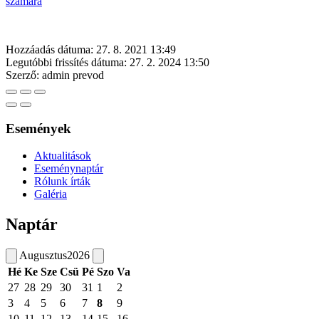
számára
Hozzáadás dátuma:
27. 8. 2021 13:49
Legutóbbi frissítés dátuma:
27. 2. 2024 13:50
Szerző:
admin prevod
Események
Aktualitások
Eseménynaptár
Rólunk írták
Galéria
Naptár
Augusztus
2026
Hé
Ke
Sze
Csü
Pé
Szo
Va
27
28
29
30
31
1
2
3
4
5
6
7
8
9
10
11
12
13
14
15
16