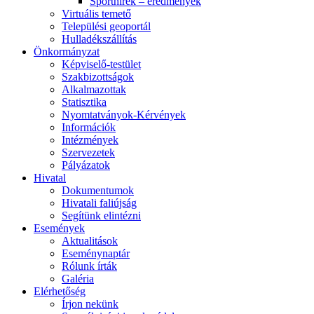
Sporthírek – eredmények
Virtuális temető
Települési geoportál
Hulladékszállítás
Önkormányzat
Képviselő-testület
Szakbizottságok
Alkalmazottak
Statisztika
Nyomtatványok-Kérvények
Információk
Intézmények
Szervezetek
Pályázatok
Hivatal
Dokumentumok
Hivatali faliújság
Segítünk elintézni
Események
Aktualitások
Eseménynaptár
Rólunk írták
Galéria
Elérhetőség
Írjon nekünk