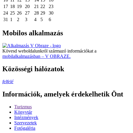
17
18
19
20
21
22
23
24
25
26
27
28
29
30
31
1
2
3
4
5
6
Mobilos alkalmazás
Kövesd weboldalunkról származó információkat a
mobilalkalmazásban – V OBRAZE.
Közösségi hálózatok
felfelé
Információk, amelyek érdekelhetik Önt
Turizmus
Könyvtár
Intézmények
Szervezetek
Fotógaléria