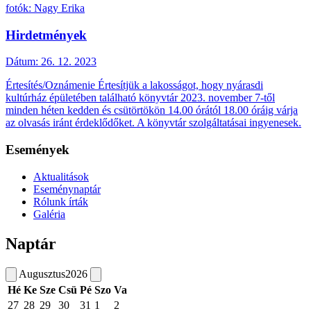
fotók: Nagy Erika
Hirdetmények
Dátum:
26. 12. 2023
Értesítés/Oznámenie Értesítjük a lakosságot, hogy nyárasdi
kultúrház épületében található könyvtár 2023. november 7-től
minden héten kedden és csütörtökön 14.00 órától 18.00 óráig várja
az olvasás iránt érdeklődőket. A könyvtár szolgáltatásai ingyenesek.
Események
Aktualitások
Eseménynaptár
Rólunk írták
Galéria
Naptár
Augusztus
2026
Hé
Ke
Sze
Csü
Pé
Szo
Va
27
28
29
30
31
1
2