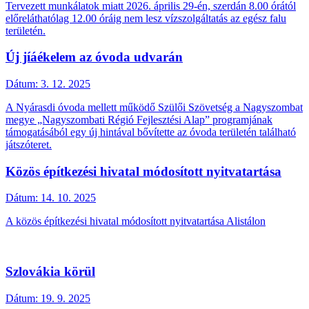
Tervezett munkálatok miatt 2026. április 29-én, szerdán 8.00 órától
előreláthatólag 12.00 óráig nem lesz vízszolgáltatás az egész falu
területén.
Új jíáékelem az óvoda udvarán
Dátum:
3. 12. 2025
A Nyárasdi óvoda mellett működő Szülői Szövetség a Nagyszombat
megye „Nagyszombati Régió Fejlesztési Alap” programjának
támogatásából egy új hintával bővítette az óvoda területén található
játszóteret.
Közös építkezési hivatal módosított nyitvatartása
Dátum:
14. 10. 2025
A közös építkezési hivatal módosított nyitvatartása Alistálon
Szlovákia körül
Dátum:
19. 9. 2025