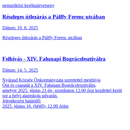
nemzetközi kerékpárverseny
Részleges útlezárás a Pálffy Ferenc utcában
Dátum:
19. 8. 2025
Részleges útlezárás a Pálffy Ferenc utcában
Felhívás - XIV. Falunapi Bográcsfesztiválra
Dátum:
14. 5. 2025
Nyárasd Község Önkormányzata szeretettel meghívja
Önt és csapatát a XIV. Falunapi Bográcsfesztiválra,
amelyre 2025. június 21-én, szombaton 12.00 órai kezdettel kerül
sor a helyi alapiskola udvarán.
Jelentkezési határidő:
2025. június 16. (hétfő), 12.00 óráig