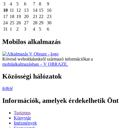
3
4
5
6
7
8
9
10
11
12
13
14
15
16
17
18
19
20
21
22
23
24
25
26
27
28
29
30
31
1
2
3
4
5
6
Mobilos alkalmazás
Kövesd weboldalunkról származó információkat a
mobilalkalmazásban – V OBRAZE.
Közösségi hálózatok
felfelé
Információk, amelyek érdekelhetik Önt
Turizmus
Könyvtár
Intézmények