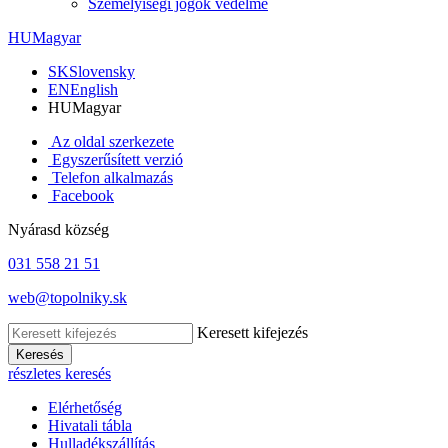
Személyiségi jogok védelme
HU
Magyar
SK
Slovensky
EN
English
HU
Magyar
Az oldal szerkezete
Egyszerűsített verzió
Telefon alkalmazás
Facebook
Nyárasd község
031 558 21 51
web@topolniky.sk
Keresett kifejezés
Keresés
részletes keresés
Elérhetőség
Hivatali tábla
Hulladékszállítás