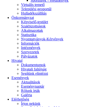
Sporthírek – eredmények
Virtuális temető
Települési geoportál
Hulladékszállítás
Önkormányzat
Képviselő-testület
Szakbizottságok
Alkalmazottak
Statisztika
Nyomtatványok-Kérvények
Információk
Intézmények
Szervezetek
Pályázatok
Hivatal
Dokumentumok
Hivatali faliújság
Segítünk elintézni
Események
Aktualitások
Eseménynaptár
Rólunk írták
Galéria
Elérhetőség
Írjon nekünk