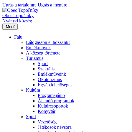
Ugrás a tartalomra
Ugrás a menüre
Obec Topoľníky
Nyárasd község
Menü
Falu
Látogasson el hozzánk!
Emlékművek
A község története
Turizmus
Sport
Szakrális
Emlékműveink
Ökoturizmus
Egyéb lehetőségek
Kultúra
Programajánló
Állandó programok
Kultúrcsoportok
Könyvtár
Sport
Vezetőség
Játékosok névsora