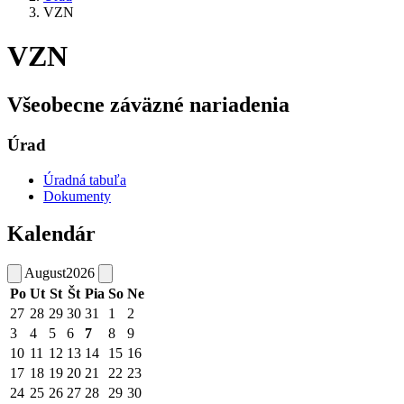
VZN
VZN
Všeobecne záväzné nariadenia
Úrad
Úradná tabuľa
Dokumenty
Kalendár
August
2026
Po
Ut
St
Št
Pia
So
Ne
27
28
29
30
31
1
2
3
4
5
6
7
8
9
10
11
12
13
14
15
16
17
18
19
20
21
22
23
24
25
26
27
28
29
30