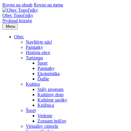
Rovno na obsah
Rovno na menu
Obec Topoľníky
Nyárasd község
Menu
Obec
Navštívte nás!
Pamiatky
História obce
Turizmus
Šport
Pamiatky
Ekoturistika
Ďalšie
Kultúra
Stály program
Kultúrny dom
Kultúrne spolky
Knižnica
Šport
Vedenie
Zoznam hráčov
Virtuálny cintorín