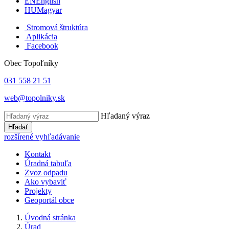
EN
English
HU
Magyar
Stromová štruktúra
Aplikácia
Facebook
Obec Topoľníky
031 558 21 51
web@topolniky.sk
Hľadaný výraz
Hľadať
rozšírené vyhľadávanie
Kontakt
Úradná tabuľa
Zvoz odpadu
Ako vybaviť
Projekty
Geoportál obce
Úvodná stránka
Úrad