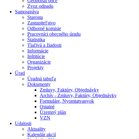
Geoportál obce
Zvoz odpadu
Samospráva
Starosta
Zastupiteľstvo
Odborné komisie
Pracovníci obecného úradu
Štatistika
Tlačivá a žiadosti
Informácie
Inštitúcie
Organizácie
Projekty
Úrad
Úradná tabuľa
Dokumenty
Zmluvy, Faktúry, Objednávky
Archív - Zmluvy, Faktúry, Objednávky
Formuláre, Nyomtatvanyok
Ostatné
Územný plán
VZN
Udalosti
Aktuality
Kalendár akcií