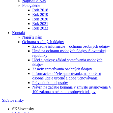
Napísali o Nás
Fotogalérie
Rok 2018
Rok 2019
Rok 2020
Rok 2021
Rok 2022
Kontakt
Napíšte nám
Ochrana osobných údajov
Základné informácie – ochrana osobných údajov
Úrad na ochranu osobných údajov Slovenskej
republiky
Účel a právny základ spracúvania osobných
údajov
Zásady spracúvania osobných údajov
Informácie o účele spracúvania, na ktoré sú
osobné údaje určené a dobe uchovávania
Práva dotknutej osoby
Návrh na začatie konania v zmysle ustanovenia §
100 zákona o ochrane osobných údajov
SK
Slovensky
SK
Slovensky