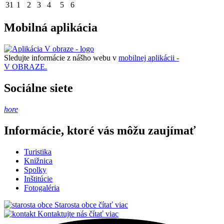
31
1
2
3
4
5
6
Mobilná aplikácia
Sledujte informácie z nášho webu v
mobilnej aplikácii -
V OBRAZE.
Sociálne siete
hore
Informácie, ktoré vás môžu zaujímať
Turistika
Knižnica
Spolky
Inštitúcie
Fotogaléria
Starosta obce
čítať viac
Kontaktujte nás
čítať viac