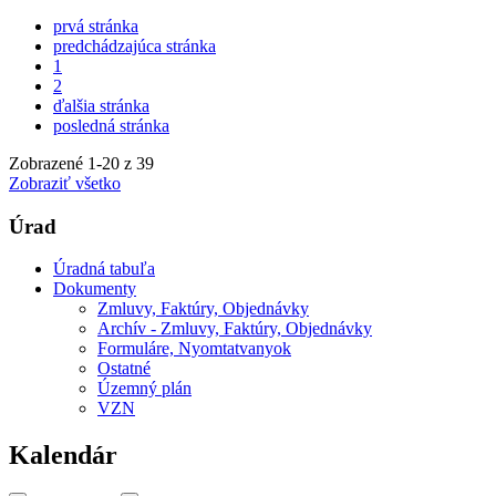
prvá stránka
predchádzajúca stránka
1
2
ďalšia stránka
posledná stránka
Zobrazené
1
-
20
z 39
Zobraziť všetko
Úrad
Úradná tabuľa
Dokumenty
Zmluvy, Faktúry, Objednávky
Archív - Zmluvy, Faktúry, Objednávky
Formuláre, Nyomtatvanyok
Ostatné
Územný plán
VZN
Kalendár