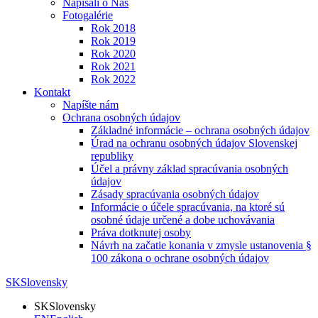
Napísali o Nás
Fotogalérie
Rok 2018
Rok 2019
Rok 2020
Rok 2021
Rok 2022
Kontakt
Napíšte nám
Ochrana osobných údajov
Základné informácie – ochrana osobných údajov
Úrad na ochranu osobných údajov Slovenskej
republiky
Účel a právny základ spracúvania osobných
údajov
Zásady spracúvania osobných údajov
Informácie o účele spracúvania, na ktoré sú
osobné údaje určené a dobe uchovávania
Práva dotknutej osoby
Návrh na začatie konania v zmysle ustanovenia §
100 zákona o ochrane osobných údajov
SK
Slovensky
SK
Slovensky