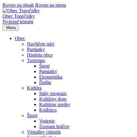
Rovno na obsah
Rovno na menu
Obec Topoľníky
Nyárasd község
Menu
Obec
Navštívte nás!
Pamiatky
História obce
Turizmus
Šport
Pamiatky
Ekoturistika
Ďalšie
Kultúra
Stály program
Kultúrny dom
Kultúrne spolky
Knižnica
Šport
Vedenie
Zoznam hráčov
Virtuálny cintorín