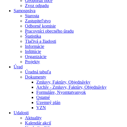
Geoportál obce
Zvoz odpadu
Samospráva
Starosta
Zastupiteľstvo
Odborné komisie
Pracovníci obecného úradu
Štatistika
Tlačivá a žiadosti
Informácie
Inštitúcie
Organizácie
Projekty
Úrad
Úradná tabuľa
Dokumenty
Zmluvy, Faktúry, Objednávky
Archív - Zmluvy, Faktúry, Objednávky
Formuláre, Nyomtatvanyok
Ostatné
Územný plán
VZN
Udalosti
Aktuality
Kalendár akcií