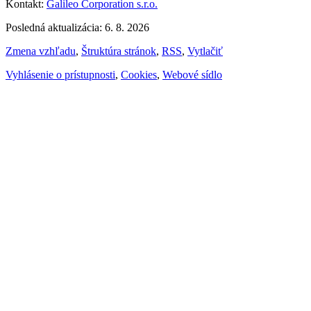
Kontakt:
Galileo Corporation s.r.o.
Posledná aktualizácia: 6. 8. 2026
Zmena vzhľadu
,
Štruktúra stránok
,
RSS
,
Vytlačiť
Vyhlásenie o prístupnosti
,
Cookies
,
Webové sídlo