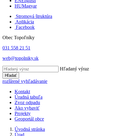
EN
English
HU
Magyar
Stromová štruktúra
Aplikácia
Facebook
Obec Topoľníky
031 558 21 51
web@topolniky.sk
Hľadaný výraz
Hľadať
rozšírené vyhľadávanie
Kontakt
Úradná tabuľa
Zvoz odpadu
Ako vybaviť
Projekty
Geoportál obce
Úvodná stránka
Úrad