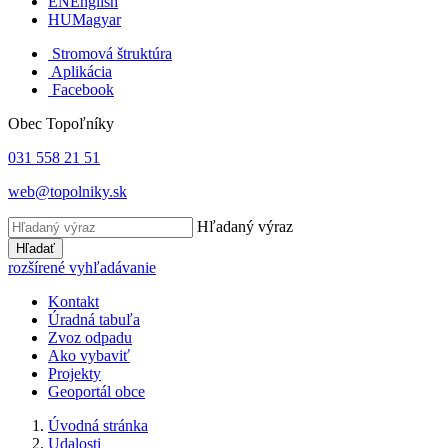
EN
English
HU
Magyar
Stromová štruktúra
Aplikácia
Facebook
Obec Topoľníky
031 558 21 51
web@topolniky.sk
Hľadaný výraz
Hľadať
rozšírené vyhľadávanie
Kontakt
Úradná tabuľa
Zvoz odpadu
Ako vybaviť
Projekty
Geoportál obce
Úvodná stránka
Udalosti