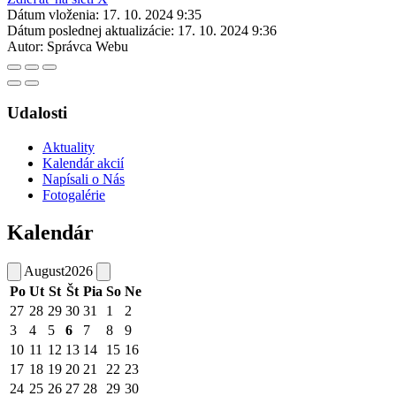
Dátum vloženia:
17. 10. 2024 9:35
Dátum poslednej aktualizácie:
17. 10. 2024 9:36
Autor:
Správca Webu
Udalosti
Aktuality
Kalendár akcií
Napísali o Nás
Fotogalérie
Kalendár
August
2026
Po
Ut
St
Št
Pia
So
Ne
27
28
29
30
31
1
2
3
4
5
6
7
8
9
10
11
12
13
14
15
16
17
18
19
20
21
22
23
24
25
26
27
28
29
30