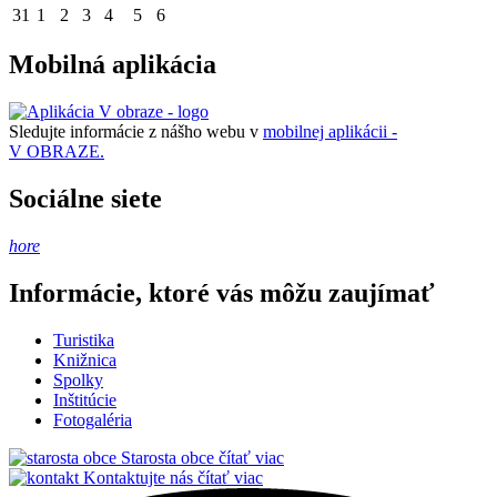
31
1
2
3
4
5
6
Mobilná aplikácia
Sledujte informácie z nášho webu v
mobilnej aplikácii -
V OBRAZE.
Sociálne siete
hore
Informácie, ktoré vás môžu zaujímať
Turistika
Knižnica
Spolky
Inštitúcie
Fotogaléria
Starosta obce
čítať viac
Kontaktujte nás
čítať viac