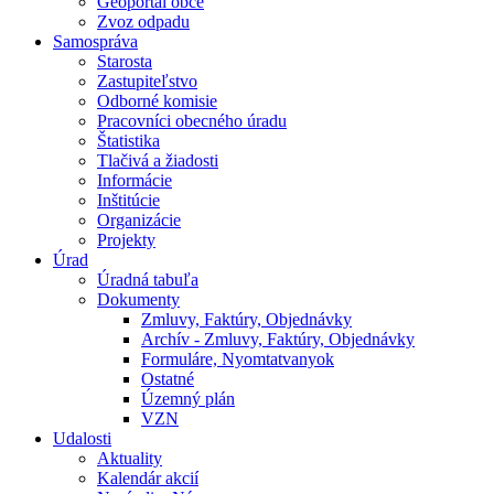
Geoportál obce
Zvoz odpadu
Samospráva
Starosta
Zastupiteľstvo
Odborné komisie
Pracovníci obecného úradu
Štatistika
Tlačivá a žiadosti
Informácie
Inštitúcie
Organizácie
Projekty
Úrad
Úradná tabuľa
Dokumenty
Zmluvy, Faktúry, Objednávky
Archív - Zmluvy, Faktúry, Objednávky
Formuláre, Nyomtatvanyok
Ostatné
Územný plán
VZN
Udalosti
Aktuality
Kalendár akcií