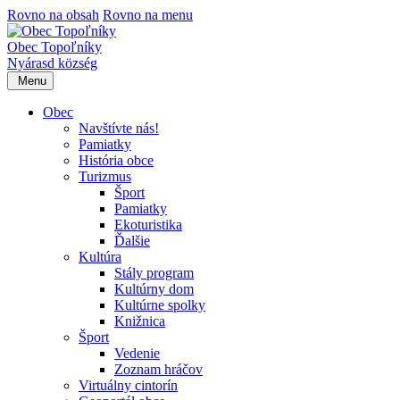
Rovno na obsah
Rovno na menu
Obec Topoľníky
Nyárasd község
Menu
Obec
Navštívte nás!
Pamiatky
História obce
Turizmus
Šport
Pamiatky
Ekoturistika
Ďalšie
Kultúra
Stály program
Kultúrny dom
Kultúrne spolky
Knižnica
Šport
Vedenie
Zoznam hráčov
Virtuálny cintorín