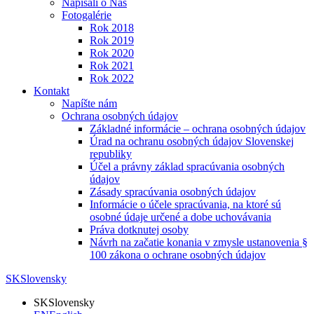
Napísali o Nás
Fotogalérie
Rok 2018
Rok 2019
Rok 2020
Rok 2021
Rok 2022
Kontakt
Napíšte nám
Ochrana osobných údajov
Základné informácie – ochrana osobných údajov
Úrad na ochranu osobných údajov Slovenskej
republiky
Účel a právny základ spracúvania osobných
údajov
Zásady spracúvania osobných údajov
Informácie o účele spracúvania, na ktoré sú
osobné údaje určené a dobe uchovávania
Práva dotknutej osoby
Návrh na začatie konania v zmysle ustanovenia §
100 zákona o ochrane osobných údajov
SK
Slovensky
SK
Slovensky