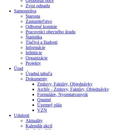
Geoportál obce
Zvoz odpadu
Samospráva
Starosta
Zastupiteľstvo
Odborné komisie
Pracovníci obecného úradu
Štatistika
Tlačivá a žiadosti
Informácie
Inštitúcie
Organizácie
Projekty
Úrad
Úradná tabuľa
Dokumenty
Zmluvy, Faktúry, Objednávky
Archív - Zmluvy, Faktúry, Objednávky
Formuláre, Nyomtatvanyok
Ostatné
Územný plán
VZN
Udalosti
Aktuality
Kalendár akcií