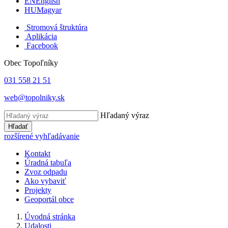
EN
English
HU
Magyar
Stromová štruktúra
Aplikácia
Facebook
Obec Topoľníky
031 558 21 51
web@topolniky.sk
Hľadaný výraz
Hľadať
rozšírené vyhľadávanie
Kontakt
Úradná tabuľa
Zvoz odpadu
Ako vybaviť
Projekty
Geoportál obce
Úvodná stránka
Udalosti