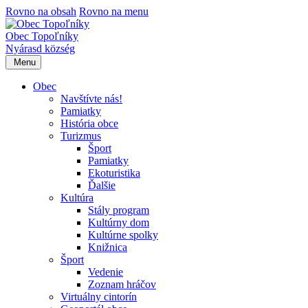
Rovno na obsah
Rovno na menu
Obec Topoľníky
Nyárasd község
Menu
Obec
Navštívte nás!
Pamiatky
História obce
Turizmus
Šport
Pamiatky
Ekoturistika
Ďalšie
Kultúra
Stály program
Kultúrny dom
Kultúrne spolky
Knižnica
Šport
Vedenie
Zoznam hráčov
Virtuálny cintorín