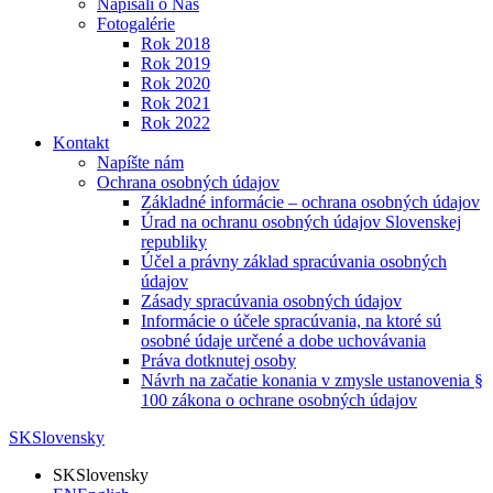
Napísali o Nás
Fotogalérie
Rok 2018
Rok 2019
Rok 2020
Rok 2021
Rok 2022
Kontakt
Napíšte nám
Ochrana osobných údajov
Základné informácie – ochrana osobných údajov
Úrad na ochranu osobných údajov Slovenskej
republiky
Účel a právny základ spracúvania osobných
údajov
Zásady spracúvania osobných údajov
Informácie o účele spracúvania, na ktoré sú
osobné údaje určené a dobe uchovávania
Práva dotknutej osoby
Návrh na začatie konania v zmysle ustanovenia §
100 zákona o ochrane osobných údajov
SK
Slovensky
SK
Slovensky