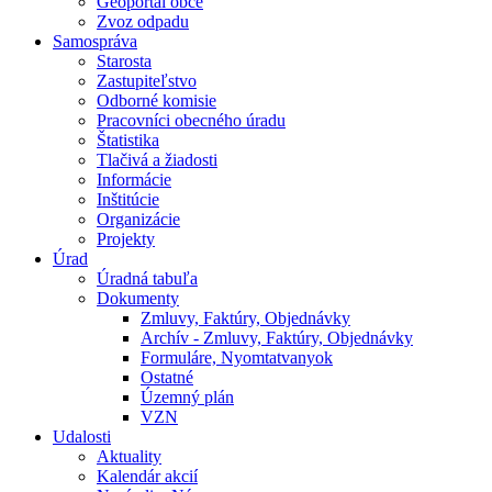
Geoportál obce
Zvoz odpadu
Samospráva
Starosta
Zastupiteľstvo
Odborné komisie
Pracovníci obecného úradu
Štatistika
Tlačivá a žiadosti
Informácie
Inštitúcie
Organizácie
Projekty
Úrad
Úradná tabuľa
Dokumenty
Zmluvy, Faktúry, Objednávky
Archív - Zmluvy, Faktúry, Objednávky
Formuláre, Nyomtatvanyok
Ostatné
Územný plán
VZN
Udalosti
Aktuality
Kalendár akcií