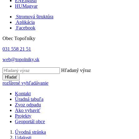
EN
English
HU
Magyar
Stromová štruktúra
Aplikácia
Facebook
Obec Topoľníky
031 558 21 51
web@topolniky.sk
Hľadaný výraz
Hľadať
rozšírené vyhľadávanie
Kontakt
Úradná tabuľa
Zvoz odpadu
Ako vybaviť
Projekty
Geoportál obce
Úvodná stránka
Udalosti