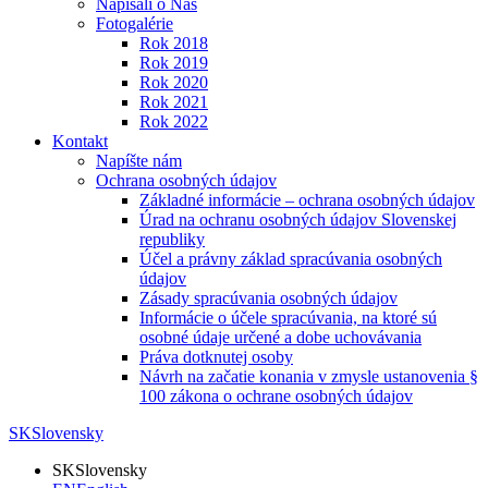
Napísali o Nás
Fotogalérie
Rok 2018
Rok 2019
Rok 2020
Rok 2021
Rok 2022
Kontakt
Napíšte nám
Ochrana osobných údajov
Základné informácie – ochrana osobných údajov
Úrad na ochranu osobných údajov Slovenskej
republiky
Účel a právny základ spracúvania osobných
údajov
Zásady spracúvania osobných údajov
Informácie o účele spracúvania, na ktoré sú
osobné údaje určené a dobe uchovávania
Práva dotknutej osoby
Návrh na začatie konania v zmysle ustanovenia §
100 zákona o ochrane osobných údajov
SK
Slovensky
SK
Slovensky