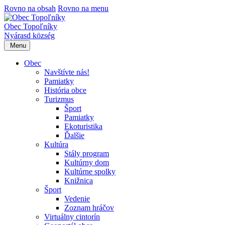
Rovno na obsah
Rovno na menu
Obec Topoľníky
Nyárasd község
Menu
Obec
Navštívte nás!
Pamiatky
História obce
Turizmus
Šport
Pamiatky
Ekoturistika
Ďalšie
Kultúra
Stály program
Kultúrny dom
Kultúrne spolky
Knižnica
Šport
Vedenie
Zoznam hráčov
Virtuálny cintorín