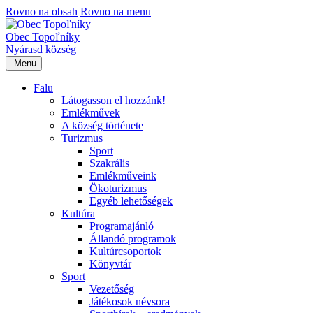
Rovno na obsah
Rovno na menu
Obec Topoľníky
Nyárasd község
Menu
Falu
Látogasson el hozzánk!
Emlékművek
A község története
Turizmus
Sport
Szakrális
Emlékműveink
Ökoturizmus
Egyéb lehetőségek
Kultúra
Programajánló
Állandó programok
Kultúrcsoportok
Könyvtár
Sport
Vezetőség
Játékosok névsora