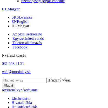
Személyiségi jogok védelme
HU
Magyar
SK
Slovensky
EN
English
HU
Magyar
Az oldal szerkezete
Egyszerűsített verzió
Telefon alkalmazás
Facebook
Nyárasd község
031 558 21 51
web@topolniky.sk
Hľadaný výraz
Hľadať
rozšírené vyhľadávanie
Elérhetőség
Hivatali tábla
Hulladékszállítás