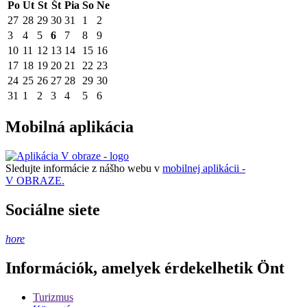
Po
Ut
St
Št
Pia
So
Ne
27
28
29
30
31
1
2
3
4
5
6
7
8
9
10
11
12
13
14
15
16
17
18
19
20
21
22
23
24
25
26
27
28
29
30
31
1
2
3
4
5
6
Mobilná aplikácia
Sledujte informácie z nášho webu v
mobilnej aplikácii -
V OBRAZE.
Sociálne siete
hore
Információk, amelyek érdekelhetik Önt
Turizmus