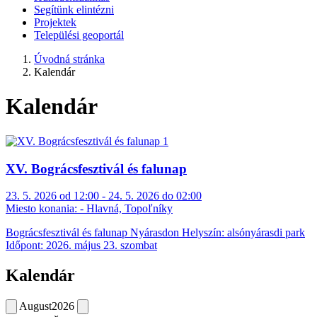
Segítünk elintézni
Projektek
Települési geoportál
Úvodná stránka
Kalendár
Kalendár
XV. Bográcsfesztivál és falunap
23. 5. 2026 od 12:00 - 24. 5. 2026 do 02:00
Miesto konania:
- Hlavná, Topoľníky
Bográcsfesztivál és falunap Nyárasdon Helyszín: alsónyárasdi park
Időpont: 2026. május 23. szombat
Kalendár
August
2026