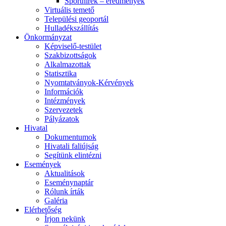
Sporthírek – eredmények
Virtuális temető
Települési geoportál
Hulladékszállítás
Önkormányzat
Képviselő-testület
Szakbizottságok
Alkalmazottak
Statisztika
Nyomtatványok-Kérvények
Információk
Intézmények
Szervezetek
Pályázatok
Hivatal
Dokumentumok
Hivatali faliújság
Segítünk elintézni
Események
Aktualitások
Eseménynaptár
Rólunk írták
Galéria
Elérhetőség
Írjon nekünk