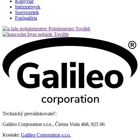
Könyvtár
Intézmények
Szervezetek
Fotógaléria
Polgármester
Tovább
Írjon nekünk
Tovább
Technický prevádzkovateľ:
Galileo Corporation s.r.o., Čierna Voda 468, 925 06
Kontakt:
Galileo Corporation s.r.o.