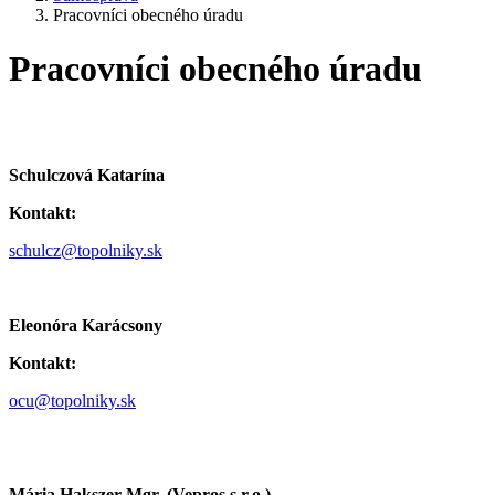
Pracovníci obecného úradu
Pracovníci obecného úradu
Schulczová Katarína
Kontakt:
schulcz@topolniky.sk
Eleonóra Karácsony
Kontakt:
ocu@topolniky.sk
Mária Hakszer Mgr. (Vepros,s.r.o.)