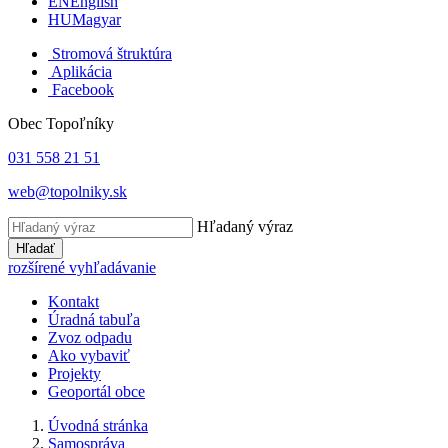
EN
English
HU
Magyar
Stromová štruktúra
Aplikácia
Facebook
Obec Topoľníky
031 558 21 51
web@topolniky.sk
Hľadaný výraz
Hľadať
rozšírené vyhľadávanie
Kontakt
Úradná tabuľa
Zvoz odpadu
Ako vybaviť
Projekty
Geoportál obce
Úvodná stránka
Samospráva