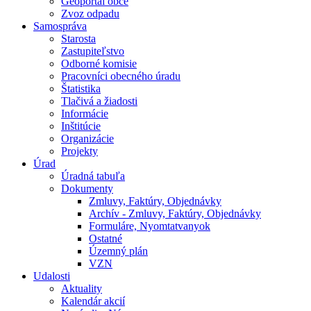
Geoportál obce
Zvoz odpadu
Samospráva
Starosta
Zastupiteľstvo
Odborné komisie
Pracovníci obecného úradu
Štatistika
Tlačivá a žiadosti
Informácie
Inštitúcie
Organizácie
Projekty
Úrad
Úradná tabuľa
Dokumenty
Zmluvy, Faktúry, Objednávky
Archív - Zmluvy, Faktúry, Objednávky
Formuláre, Nyomtatvanyok
Ostatné
Územný plán
VZN
Udalosti
Aktuality
Kalendár akcií