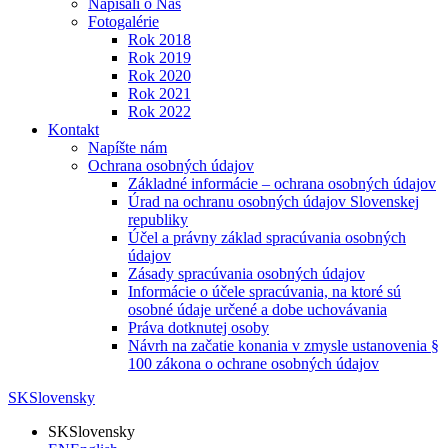
Napísali o Nás
Fotogalérie
Rok 2018
Rok 2019
Rok 2020
Rok 2021
Rok 2022
Kontakt
Napíšte nám
Ochrana osobných údajov
Základné informácie – ochrana osobných údajov
Úrad na ochranu osobných údajov Slovenskej
republiky
Účel a právny základ spracúvania osobných
údajov
Zásady spracúvania osobných údajov
Informácie o účele spracúvania, na ktoré sú
osobné údaje určené a dobe uchovávania
Práva dotknutej osoby
Návrh na začatie konania v zmysle ustanovenia §
100 zákona o ochrane osobných údajov
SK
Slovensky
SK
Slovensky