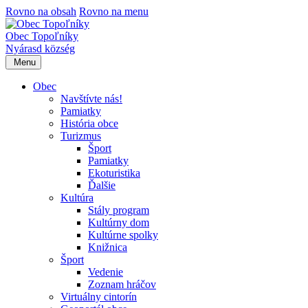
Rovno na obsah
Rovno na menu
Obec Topoľníky
Nyárasd község
Menu
Obec
Navštívte nás!
Pamiatky
História obce
Turizmus
Šport
Pamiatky
Ekoturistika
Ďalšie
Kultúra
Stály program
Kultúrny dom
Kultúrne spolky
Knižnica
Šport
Vedenie
Zoznam hráčov
Virtuálny cintorín