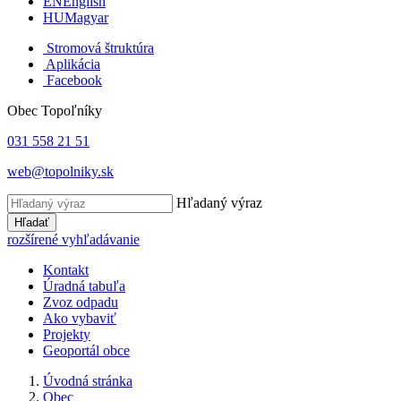
EN
English
HU
Magyar
Stromová štruktúra
Aplikácia
Facebook
Obec Topoľníky
031 558 21 51
web@topolniky.sk
Hľadaný výraz
Hľadať
rozšírené vyhľadávanie
Kontakt
Úradná tabuľa
Zvoz odpadu
Ako vybaviť
Projekty
Geoportál obce
Úvodná stránka
Obec