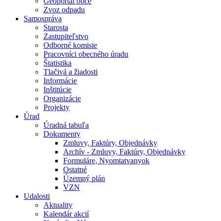
Geoportál obce
Zvoz odpadu
Samospráva
Starosta
Zastupiteľstvo
Odborné komisie
Pracovníci obecného úradu
Štatistika
Tlačivá a žiadosti
Informácie
Inštitúcie
Organizácie
Projekty
Úrad
Úradná tabuľa
Dokumenty
Zmluvy, Faktúry, Objednávky
Archív - Zmluvy, Faktúry, Objednávky
Formuláre, Nyomtatvanyok
Ostatné
Územný plán
VZN
Udalosti
Aktuality
Kalendár akcií