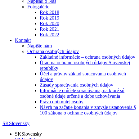
Napísali o Nás
Fotogalérie
Rok 2018
Rok 2019
Rok 2020
Rok 2021
Rok 2022
Kontakt
Napíšte nám
Ochrana osobných údajov
Základné informácie – ochrana osobných údajov
Úrad na ochranu osobných údajov Slovenskej
republiky
Účel a právny základ spracúvania osobných
údajov
Zásady spracúvania osobných údajov
Informácie o účele spracúvania, na ktoré sú
osobné údaje určené a dobe uchovávania
Práva dotknutej osoby
Návrh na začatie konania v zmysle ustanovenia §
100 zákona o ochrane osobných údajov
SK
Slovensky
SK
Slovensky