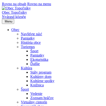
Rovno na obsah
Rovno na menu
Obec Topoľníky
Nyárasd község
Menu
Obec
Navštívte nás!
Pamiatky
História obce
Turizmus
Šport
Pamiatky
Ekoturistika
Ďalšie
Kultúra
Stály program
Kultúrny dom
Kultúrne spolky
Knižnica
Šport
Vedenie
Zoznam hráčov
Virtuálny cintorín