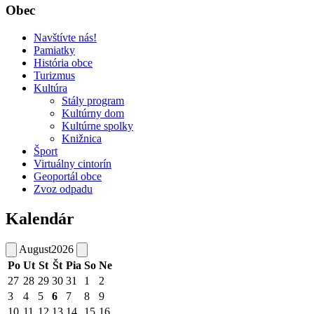
Obec
Navštívte nás!
Pamiatky
História obce
Turizmus
Kultúra
Stály program
Kultúrny dom
Kultúrne spolky
Knižnica
Šport
Virtuálny cintorín
Geoportál obce
Zvoz odpadu
Kalendár
August
2026
Po
Ut
St
Št
Pia
So
Ne
27
28
29
30
31
1
2
3
4
5
6
7
8
9
10
11
12
13
14
15
16