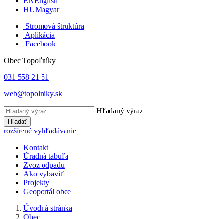
EN
English
HU
Magyar
Stromová štruktúra
Aplikácia
Facebook
Obec Topoľníky
031 558 21 51
web@topolniky.sk
Hľadaný výraz
Hľadať
rozšírené vyhľadávanie
Kontakt
Úradná tabuľa
Zvoz odpadu
Ako vybaviť
Projekty
Geoportál obce
Úvodná stránka
Obec