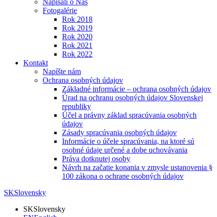
Napísali o Nás
Fotogalérie
Rok 2018
Rok 2019
Rok 2020
Rok 2021
Rok 2022
Kontakt
Napíšte nám
Ochrana osobných údajov
Základné informácie – ochrana osobných údajov
Úrad na ochranu osobných údajov Slovenskej
republiky
Účel a právny základ spracúvania osobných
údajov
Zásady spracúvania osobných údajov
Informácie o účele spracúvania, na ktoré sú
osobné údaje určené a dobe uchovávania
Práva dotknutej osoby
Návrh na začatie konania v zmysle ustanovenia §
100 zákona o ochrane osobných údajov
SK
Slovensky
SK
Slovensky