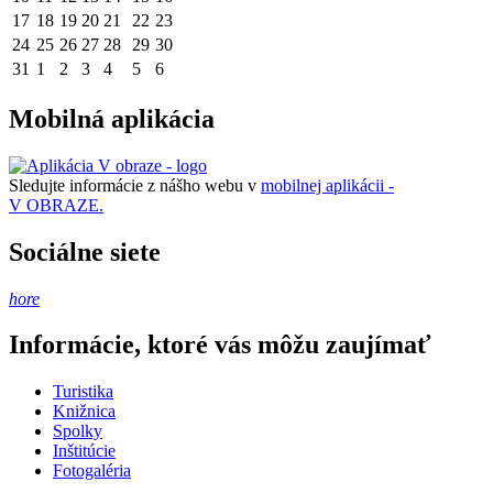
17
18
19
20
21
22
23
24
25
26
27
28
29
30
31
1
2
3
4
5
6
Mobilná aplikácia
Sledujte informácie z nášho webu v
mobilnej aplikácii -
V OBRAZE.
Sociálne siete
hore
Informácie, ktoré vás môžu zaujímať
Turistika
Knižnica
Spolky
Inštitúcie
Fotogaléria