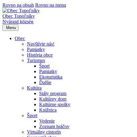
Rovno na obsah
Rovno na menu
Obec Topoľníky
Nyárasd község
Menu
Obec
Navštívte nás!
Pamiatky
História obce
Turizmus
Šport
Pamiatky
Ekoturistika
Ďalšie
Kultúra
Stály program
Kultúrny dom
Kultúrne spolky
Knižnica
Šport
Vedenie
Zoznam hráčov
Virtuálny cintorín