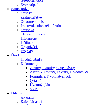
Geoportál obce
Zvoz odpadu
Samospráva
Starosta
Zastupiteľstvo
Odborné komisie
Pracovníci obecného úradu
Štatistika
Tlačivá a žiadosti
Informácie
Inštitúcie
Organizácie
Projekty
Úrad
Úradná tabuľa
Dokumenty
Zmluvy, Faktúry, Objednávky
Archív - Zmluvy, Faktúry, Objednávky
Formuláre, Nyomtatvanyok
Ostatné
Územný plán
VZN
Udalosti
Aktuality
Kalendár akcií