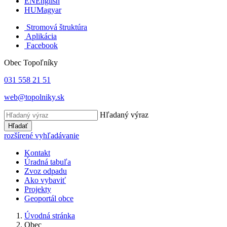
EN
English
HU
Magyar
Stromová štruktúra
Aplikácia
Facebook
Obec Topoľníky
031 558 21 51
web@topolniky.sk
Hľadaný výraz
Hľadať
rozšírené vyhľadávanie
Kontakt
Úradná tabuľa
Zvoz odpadu
Ako vybaviť
Projekty
Geoportál obce
Úvodná stránka
Obec