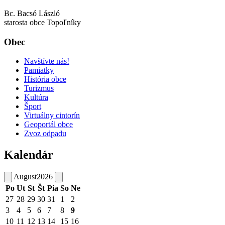
Bc. Bacsó László
starosta obce Topoľníky
Obec
Navštívte nás!
Pamiatky
História obce
Turizmus
Kultúra
Šport
Virtuálny cintorín
Geoportál obce
Zvoz odpadu
Kalendár
August
2026
Po
Ut
St
Št
Pia
So
Ne
27
28
29
30
31
1
2
3
4
5
6
7
8
9
10
11
12
13
14
15
16