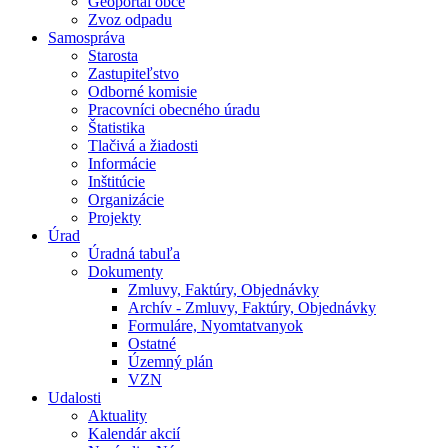
Geoportál obce
Zvoz odpadu
Samospráva
Starosta
Zastupiteľstvo
Odborné komisie
Pracovníci obecného úradu
Štatistika
Tlačivá a žiadosti
Informácie
Inštitúcie
Organizácie
Projekty
Úrad
Úradná tabuľa
Dokumenty
Zmluvy, Faktúry, Objednávky
Archív - Zmluvy, Faktúry, Objednávky
Formuláre, Nyomtatvanyok
Ostatné
Územný plán
VZN
Udalosti
Aktuality
Kalendár akcií