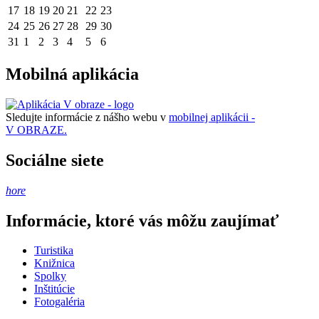
17
18
19
20
21
22
23
24
25
26
27
28
29
30
31
1
2
3
4
5
6
Mobilná aplikácia
Sledujte informácie z nášho webu v
mobilnej aplikácii -
V OBRAZE.
Sociálne siete
hore
Informácie, ktoré vás môžu zaujímať
Turistika
Knižnica
Spolky
Inštitúcie
Fotogaléria