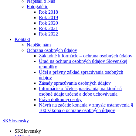
Napísali o Nás
Fotogalérie
Rok 2018
Rok 2019
Rok 2020
Rok 2021
Rok 2022
Kontakt
Napíšte nám
Ochrana osobných údajov
Základné informácie – ochrana osobných údajov
Úrad na ochranu osobných údajov Slovenskej
republiky
Účel a právny základ spracúvania osobných
údajov
Zásady spracúvania osobných údajov
Informácie o účele spracúvania, na ktoré sú
osobné údaje určené a dobe uchovávania
Práva dotknutej osoby
Návrh na začatie konania v zmysle ustanovenia §
100 zákona o ochrane osobných údajov
SK
Slovensky
SK
Slovensky