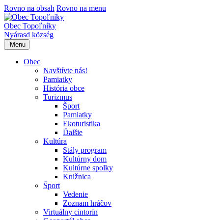
Rovno na obsah
Rovno na menu
Obec Topoľníky
Nyárasd község
Menu
Obec
Navštívte nás!
Pamiatky
História obce
Turizmus
Šport
Pamiatky
Ekoturistika
Ďalšie
Kultúra
Stály program
Kultúrny dom
Kultúrne spolky
Knižnica
Šport
Vedenie
Zoznam hráčov
Virtuálny cintorín