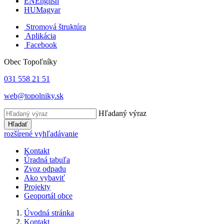
EN
English
HU
Magyar
Stromová štruktúra
Aplikácia
Facebook
Obec Topoľníky
031 558 21 51
web@topolniky.sk
Hľadaný výraz
Hľadať
rozšírené vyhľadávanie
Kontakt
Úradná tabuľa
Zvoz odpadu
Ako vybaviť
Projekty
Geoportál obce
Úvodná stránka
Kontakt