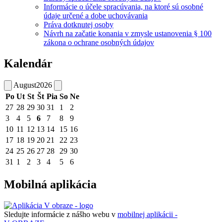
Informácie o účele spracúvania, na ktoré sú osobné
údaje určené a dobe uchovávania
Práva dotknutej osoby
Návrh na začatie konania v zmysle ustanovenia § 100
zákona o ochrane osobných údajov
Kalendár
August
2026
Po
Ut
St
Št
Pia
So
Ne
27
28
29
30
31
1
2
3
4
5
6
7
8
9
10
11
12
13
14
15
16
17
18
19
20
21
22
23
24
25
26
27
28
29
30
31
1
2
3
4
5
6
Mobilná aplikácia
Sledujte informácie z nášho webu v
mobilnej aplikácii -