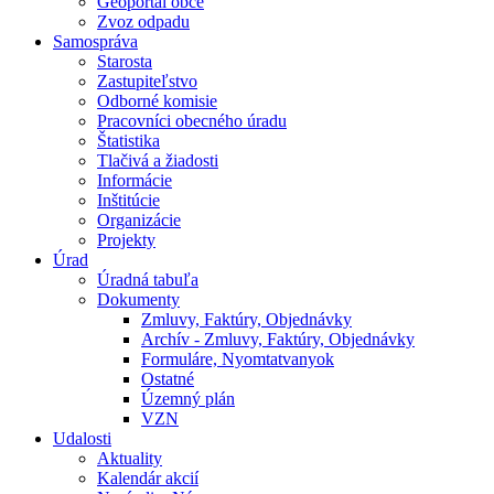
Geoportál obce
Zvoz odpadu
Samospráva
Starosta
Zastupiteľstvo
Odborné komisie
Pracovníci obecného úradu
Štatistika
Tlačivá a žiadosti
Informácie
Inštitúcie
Organizácie
Projekty
Úrad
Úradná tabuľa
Dokumenty
Zmluvy, Faktúry, Objednávky
Archív - Zmluvy, Faktúry, Objednávky
Formuláre, Nyomtatvanyok
Ostatné
Územný plán
VZN
Udalosti
Aktuality
Kalendár akcií