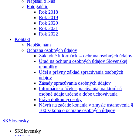
Napísali o Nás
Fotogalérie
Rok 2018
Rok 2019
Rok 2020
Rok 2021
Rok 2022
Kontakt
Napíšte nám
Ochrana osobných údajov
Základné informácie – ochrana osobných údajov
Úrad na ochranu osobných údajov Slovenskej
republiky
Účel a právny základ spracúvania osobných
údajov
Zásady spracúvania osobných údajov
Informácie o účele spracúvania, na ktoré sú
osobné údaje určené a dobe uchovávania
Práva dotknutej osoby
Návrh na začatie konania v zmysle ustanovenia §
100 zákona o ochrane osobných údajov
SK
Slovensky
SK
Slovensky