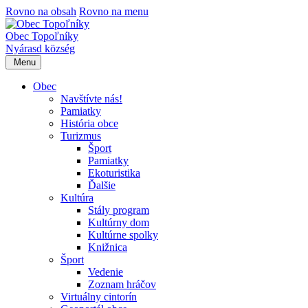
Rovno na obsah
Rovno na menu
Obec Topoľníky
Nyárasd község
Menu
Obec
Navštívte nás!
Pamiatky
História obce
Turizmus
Šport
Pamiatky
Ekoturistika
Ďalšie
Kultúra
Stály program
Kultúrny dom
Kultúrne spolky
Knižnica
Šport
Vedenie
Zoznam hráčov
Virtuálny cintorín