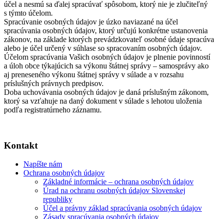
účel a nesmú sa ďalej spracúvať spôsobom, ktorý nie je zlučiteľný
s týmto účelom.
Spracúvanie osobných údajov je úzko naviazané na účel
spracúvania osobných údajov, ktorý určujú konkrétne ustanovenia
zákonov, na základe ktorých prevádzkovateľ osobné údaje spracúva
alebo je účel určený v súhlase so spracovaním osobných údajov.
Účelom spracúvania Vašich osobných údajov je plnenie povinností
a úloh obce týkajúcich sa výkonu štátnej správy – samosprávy ako
aj preneseného výkonu štátnej správy v súlade a v rozsahu
príslušných právnych predpisov.
Doba uchovávania osobných údajov je daná príslušným zákonom,
ktorý sa vzťahuje na daný dokument v súlade s lehotou uloženia
podľa registratúrneho záznamu.
Kontakt
Napíšte nám
Ochrana osobných údajov
Základné informácie – ochrana osobných údajov
Úrad na ochranu osobných údajov Slovenskej
republiky
Účel a právny základ spracúvania osobných údajov
Zásady spracúvania osobných údajov