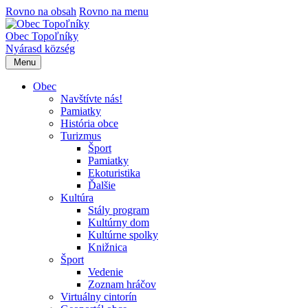
Rovno na obsah
Rovno na menu
Obec Topoľníky
Nyárasd község
Menu
Obec
Navštívte nás!
Pamiatky
História obce
Turizmus
Šport
Pamiatky
Ekoturistika
Ďalšie
Kultúra
Stály program
Kultúrny dom
Kultúrne spolky
Knižnica
Šport
Vedenie
Zoznam hráčov
Virtuálny cintorín