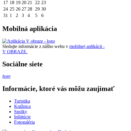
17
18
19
20
21
22
23
24
25
26
27
28
29
30
31
1
2
3
4
5
6
Mobilná aplikácia
Sledujte informácie z nášho webu v
mobilnej aplikácii -
V OBRAZE.
Sociálne siete
hore
Informácie, ktoré vás môžu zaujímať
Turistika
Knižnica
Spolky
Inštitúcie
Fotogaléria