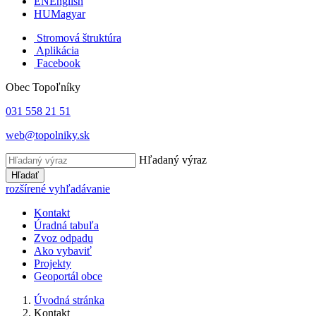
EN
English
HU
Magyar
Stromová štruktúra
Aplikácia
Facebook
Obec Topoľníky
031 558 21 51
web@topolniky.sk
Hľadaný výraz
Hľadať
rozšírené vyhľadávanie
Kontakt
Úradná tabuľa
Zvoz odpadu
Ako vybaviť
Projekty
Geoportál obce
Úvodná stránka
Kontakt