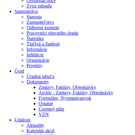
Geoportál obce
Zvoz odpadu
Samospráva
Starosta
Zastupiteľstvo
Odborné komisie
Pracovníci obecného úradu
Štatistika
Tlačivá a žiadosti
Informácie
Inštitúcie
Organizácie
Projekty
Úrad
Úradná tabuľa
Dokumenty
Zmluvy, Faktúry, Objednávky
Archív - Zmluvy, Faktúry, Objednávky
Formuláre, Nyomtatvanyok
Ostatné
Územný plán
VZN
Udalosti
Aktuality
Kalendár akcií