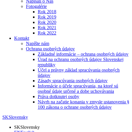
Napísali o Nás
Fotogalérie
Rok 2018
Rok 2019
Rok 2020
Rok 2021
Rok 2022
Kontakt
Napíšte nám
Ochrana osobných údajov
Základné informácie – ochrana osobných údajov
Úrad na ochranu osobných údajov Slovenskej
republiky
Účel a právny základ spracúvania osobných
údajov
Zásady spracúvania osobných údajov
Informácie o účele spracúvania, na ktoré sú
osobné údaje určené a dobe uchovávania
Práva dotknutej osoby
Návrh na začatie konania v zmysle ustanovenia §
100 zákona o ochrane osobných údajov
SK
Slovensky
SK
Slovensky