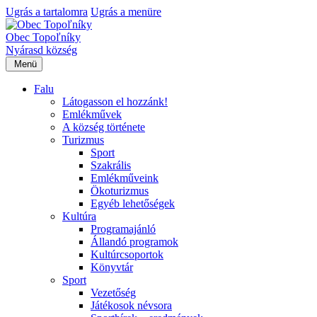
Ugrás a tartalomra
Ugrás a menüre
Obec Topoľníky
Nyárasd község
Menü
Falu
Látogasson el hozzánk!
Emlékművek
A község története
Turizmus
Sport
Szakrális
Emlékműveink
Ökoturizmus
Egyéb lehetőségek
Kultúra
Programajánló
Állandó programok
Kultúrcsoportok
Könyvtár
Sport
Vezetőség
Játékosok névsora