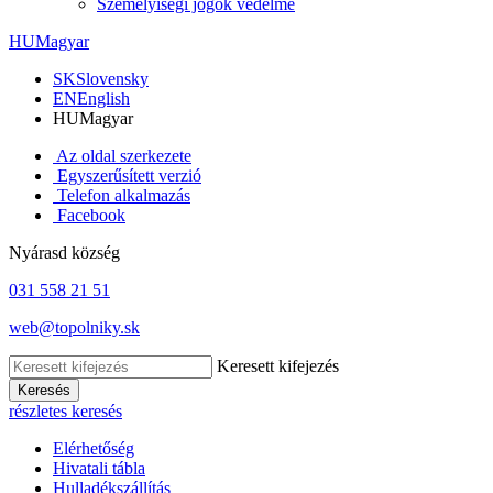
Személyiségi jogok védelme
HU
Magyar
SK
Slovensky
EN
English
HU
Magyar
Az oldal szerkezete
Egyszerűsített verzió
Telefon alkalmazás
Facebook
Nyárasd község
031 558 21 51
web@topolniky.sk
Keresett kifejezés
Keresés
részletes keresés
Elérhetőség
Hivatali tábla
Hulladékszállítás