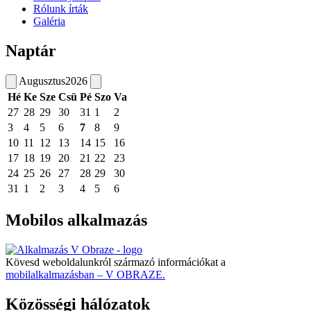
Rólunk írták
Galéria
Naptár
Augusztus
2026
Hé
Ke
Sze
Csü
Pé
Szo
Va
27
28
29
30
31
1
2
3
4
5
6
7
8
9
10
11
12
13
14
15
16
17
18
19
20
21
22
23
24
25
26
27
28
29
30
31
1
2
3
4
5
6
Mobilos alkalmazás
Kövesd weboldalunkról származó információkat a
mobilalkalmazásban – V OBRAZE.
Közösségi hálózatok