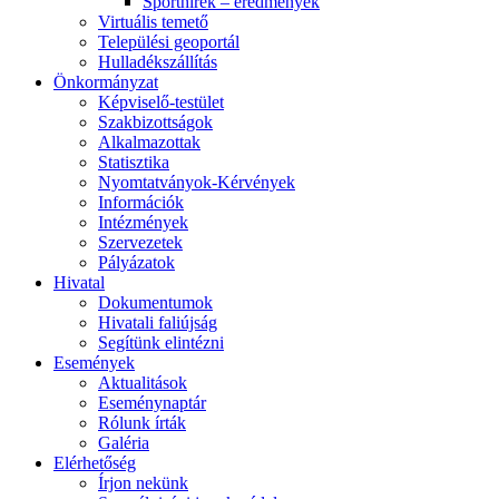
Sporthírek – eredmények
Virtuális temető
Települési geoportál
Hulladékszállítás
Önkormányzat
Képviselő-testület
Szakbizottságok
Alkalmazottak
Statisztika
Nyomtatványok-Kérvények
Információk
Intézmények
Szervezetek
Pályázatok
Hivatal
Dokumentumok
Hivatali faliújság
Segítünk elintézni
Események
Aktualitások
Eseménynaptár
Rólunk írták
Galéria
Elérhetőség
Írjon nekünk