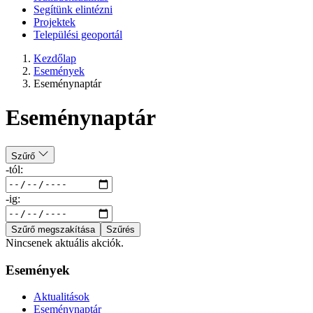
Segítünk elintézni
Projektek
Települési geoportál
Kezdőlap
Események
Eseménynaptár
Eseménynaptár
Szűrő
-tól:
-ig:
Szűrő megszakítása
Szűrés
Nincsenek aktuális akciók.
Események
Aktualitások
Eseménynaptár